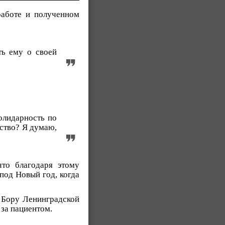
работе и полученном
ть ему о своей
олидарность по
йство? Я думаю,
то благодаря этому
под Новый год, когда
 Бору Ленинградской
 за пациентом.