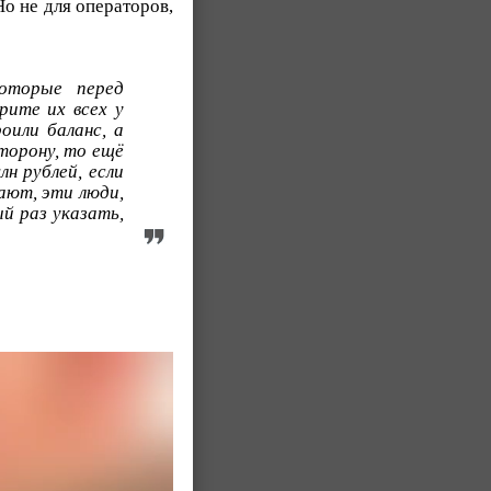
Но не для операторов,
которые перед
рите их всех у
оили баланс, а
торону, то ещё
н рублей, если
ают, эти люди,
й раз указать,