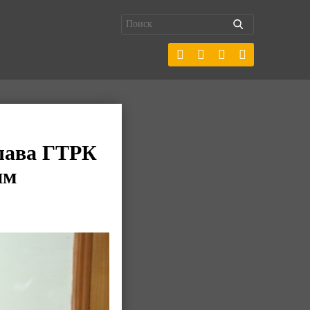
глава ГТРК
им