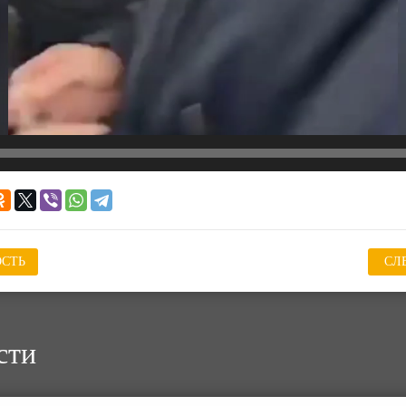
СТЬ
СЛ
сти