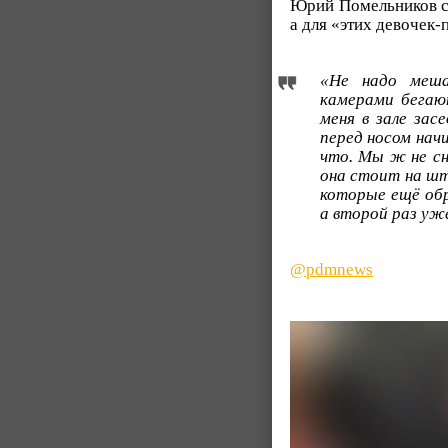
Юрий Помельников с
а для «этих девочек-
«Не надо меша
камерами бегают
меня в зале зас
перед носом нач
что. Мы ж не сн
она стоит на шт
которые ещё обр
а второй раз уж
@pdmnews
Видеоплеер