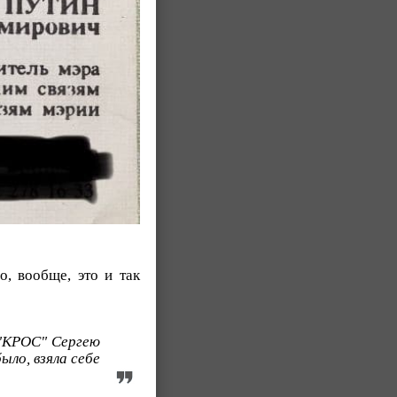
но, вообще, это и так
 "КРОС" Сергею
ыло, взяла себе