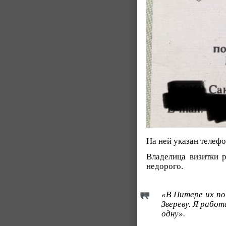
На ней указан телеф
Владелица визитки 
недорого.
«В Питере их по
Звереву. Я работ
одну».