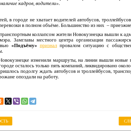
наличие кадров, водители».
й, в городе не хватает водителей автобусов, троллейбусов
перевозки в полном объёме. Большинство из них – приезжие
транспортным коллапсом жители Новокузнецка вышли к ад
 мэра. Замглавы местного центра организации пассажирс
ервью
«Подъёму»
признал
провалом ситуацию с общстве
ы.
Новокузнецке изменили маршруты, на линии вышли новые п
 городе осталось только пять компаний, ликвидировано окол
пришлось подолгу ждать автобусов и троллейбусов, транспо
рожане опоздали на работу.
СТЬ
СЛ