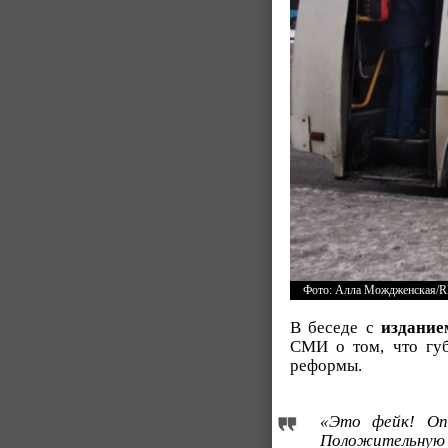
Фото: Алла Мождженская/
В беседе с
издание
СМИ о том, что губ
реформы.
«Это фейк! Оп
Положительную 