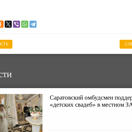
СТЬ
СЛ
сти
Саратовский омбудсмен подде
«детских свадеб» в местном З