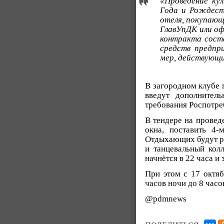
«Проведение ку
Года и Рождест
отеля, покупающ
ГлавУпДК или оф
контракта соста
средств предпр
мер, действующи
В загородном клубе 
введут дополнител
требования Роспотре
В тендере на провед
окна, поставить 4-
Отдыхающих будут ра
и танцевальный кол
начнётся в 22 часа и
При этом с 17 октяб
часов ночи до 8 часо
@pdmnews