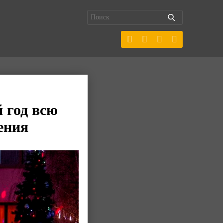
 год всю
ения