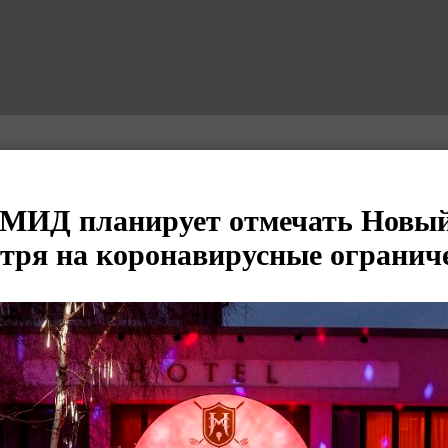
МИД планирует отмечать Новый
отря на коронавирусные огранич