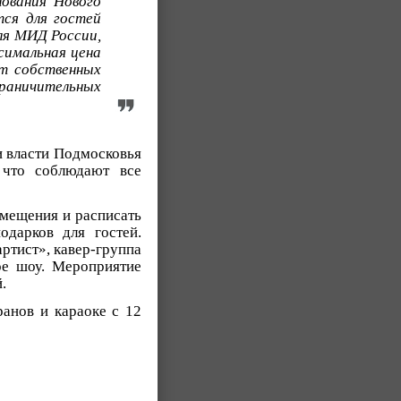
нования Нового
ся для гостей
ля МИД России,
симальная цена
ет собственных
раничительных
и власти Подмосковья
 что соблюдают все
омещения и расписать
одарков для гостей.
ртист», кавер-группа
ое шоу. Мероприятие
.
ранов и караоке с 12