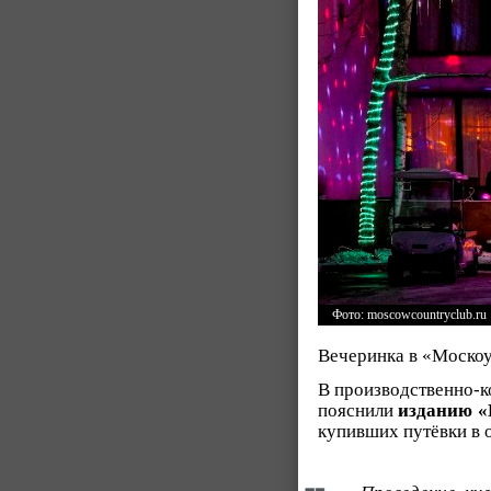
Фото: moscowcountryclub.ru
Вечеринка в «Москоу
В производственно-к
пояснили
изданию 
купивших путёвки в о