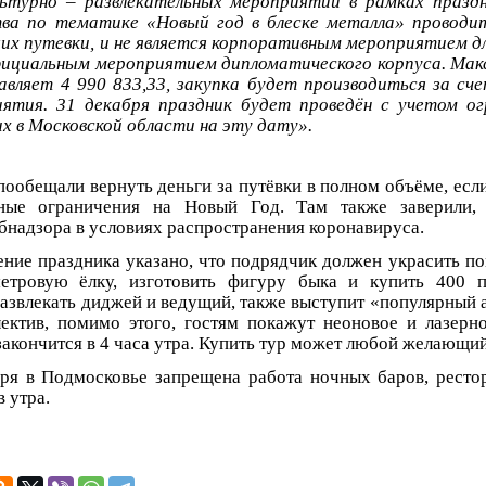
льтурно – развлекательных мероприятий в рамках празд
ва по тематике «Новый год в блеске металла» проводит
их путевки, и не является корпоративным мероприятием д
ициальным мероприятием дипломатического корпуса. Мак
вляет 4 990 833,33, закупка будет производиться за сч
иятия.
31 декабря праздник будет проведён с учетом ог
х в Московской области на эту дату».
пообещали вернуть деньги за путёвки в полном объёме, есл
ьные ограничения на Новый Год. Там также заверили,
бнадзора в условиях распространения коронавируса.
ение праздника указано, что подрядчик должен украсить п
метровую ëлку, изготовить фигуру быка и купить 400 п
звлекать диджей и ведущий, также выступит «популярный а
лектив, помимо этого, гостям покажут неоновое и лазерн
 закончится в 4 часа утра. Купить тур может любой желающий
ря в Подмосковье запрещена работа ночных баров, ресто
в утра.