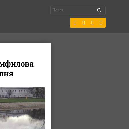
амфилова
 пня