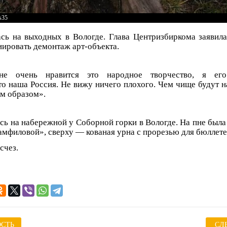
s35
ась на выходных в Вологде. Глава Центризбиркома заявил
иировать демонтаж арт-объекта.
не очень нравится это народное творчество, я его
то наша Россия. Не вижу ничего плохого. Чем чище будут н
им образом».
сь на набережной у Соборной горки в Вологде. На пне была
мфиловой», сверху — кованая урна с прорезью для бюллете
счез.
СТЬ
СЛ