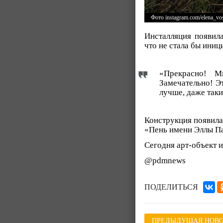
Фото instagram.com/elena_vo
Инсталляция появил
что не стала бы иниц
«Прекрасно! М
Замечательно! Э
лучше, даже так
Конструкция появила
«Пень имени Эллы Па
Сегодня арт-объект и
@pdmnews
ПОДЕЛИТЬСЯ
ПРЕДЫДУЩАЯ НОВО