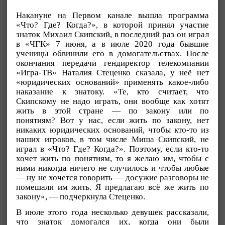
Накануне на Первом канале вышла программа
«Что? Где? Когда?», в которой принял участие
знаток Михаил Скипский, в последний раз он играл
в «ЧГК» 7 июня, а в июле 2020 года бывшие
ученицы обвинили его в домогательствах. После
окончания передачи гендиректор телекомпании
«Игра-ТВ» Наталия Стеценко сказала, у неё нет
«юридических оснований» применять какое-либо
наказание к знатоку. «Те, кто считает, что
Скипскому не надо играть, они вообще как хотят
жить в этой стране — по закону или по
понятиям? Вот у нас, если жить по закону, нет
никаких юридических оснований, чтобы кто-то из
наших игроков, в том числе Миша Скипский, не
играл в «Что? Где? Когда?». Поэтому, если кто-то
хочет жить по понятиям, то я желаю им, чтобы с
ними никогда ничего не случилось и чтобы любые
— ну не хочется говорить — досужие разговоры не
помешали им жить. Я предлагаю всё же жить по
закону», — подчеркнула Стеценко.
В июле этого года несколько девушек рассказали,
что знаток домогался их, когда они были