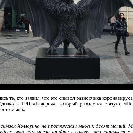
ись те, кто заявил, что это символ разносчика коронавируса,
 Однако в ТРЦ «Галерея», который разместил статую,
«По
росто мышь.
символ Хэллоуина на протяжении многих десятилетий. М
еднее, что нам могло прийти в голову, это параллели с 