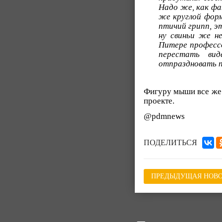
Надо же, как фа
же круглой форм
птичий грипп, э
ну свиньи же н
Питере профессо
перестать вид
отпраздновать п
Фигуру мыши все же у
проекте.
@pdmnews
ПОДЕЛИТЬСЯ
ПРЕДЫДУЩАЯ НОВО