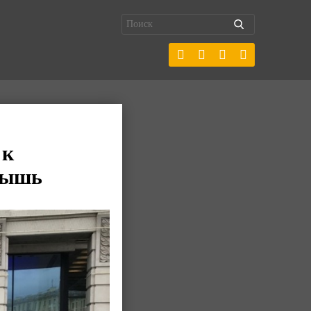
 к
мышь