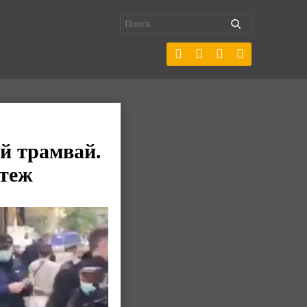
й трамвай.
ртеж