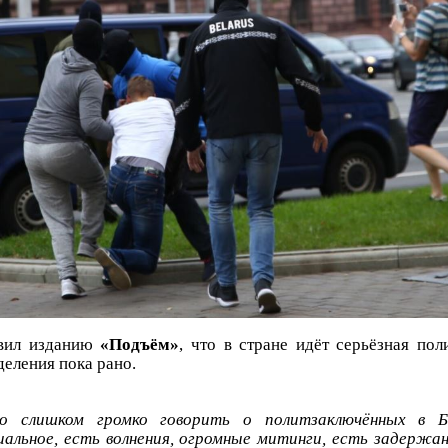
явил изданию
«Подъём»
, что в стране идёт серьёзная пол
деления пока рано.
о слишком громко говорить о политзаключённых в Б
альное, есть волнения, огромные митинги, есть задержа