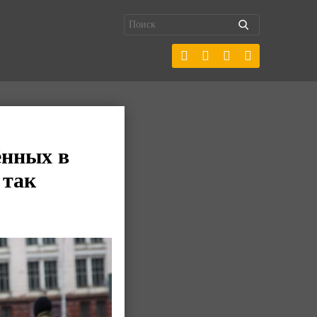
ённых в
 так