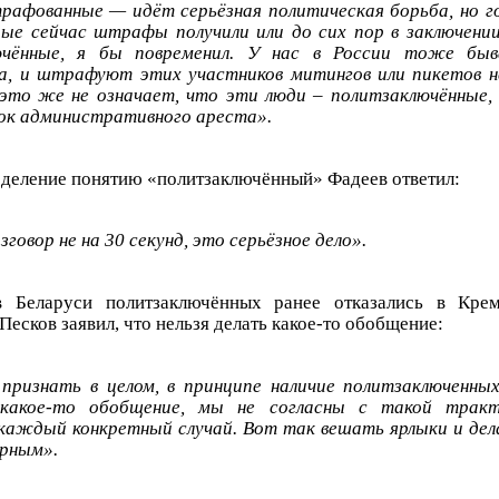
рафованные — идёт серьёзная политическая борьба, но г
ые сейчас штрафы получили или до сих пор в заключени
ючённые, я бы повременил. У нас в России тоже бы
а, и штрафуют этих участников митингов или пикетов н
это же не означает, что эти люди – политзаключённые,
ок административного ареста».
еделение понятию «политзаключённый» Фадеев ответил:
зговор не на 30 секунд, это серьёзное дело».
в Беларуси политзаключённых ранее отказались в Кремл
есков заявил, что нельзя делать какое-то обобщение:
ризнать в целом, в принципе наличие политзаключенных
 какое-то обобщение, мы не согласны с такой трак
каждый конкретный случай. Вот так вешать ярлыки и де
ерным».