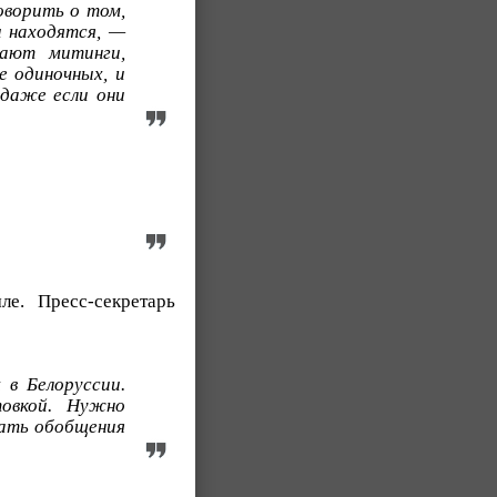
оворить о том,
и находятся, —
вают митинги,
е одиночных, и
 даже если они
е. Пресс-секретарь
 в Белоруссии.
товкой. Нужно
лать обобщения