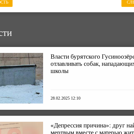
СТЬ
СЛ
сти
Власти бурятского Гусиноозёр
отлавливать собак, нападающих
школы
28.02.2025 12:10
«Депрессия причина»: друг на
мертвым вместе с матерью жи