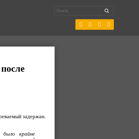
 после
зреваемый задержан.
 было крайне