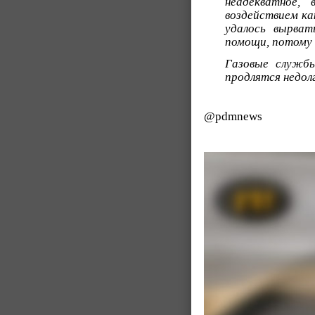
неадекватное,
воздействием ка
удалось вырват
помощи, потому ч
Газовые службы
продлятся недол
@pdmnews