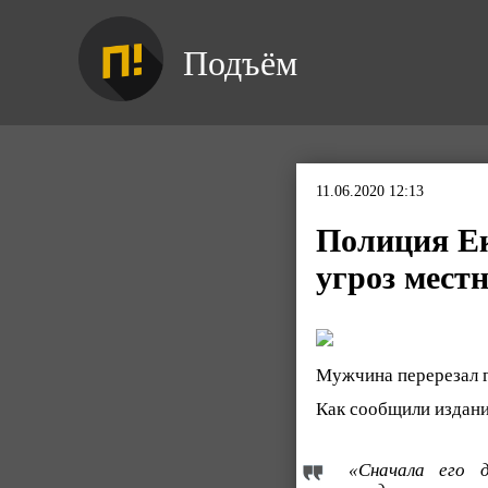
Подъём
11.06.2020 12:13
Полиция Ек
угроз мест
Мужчина перерезал г
Как сообщили изда
«Сначала его 