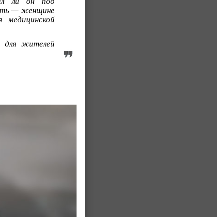
был ли он под
мать — женщине
я медицинской
а для жителей