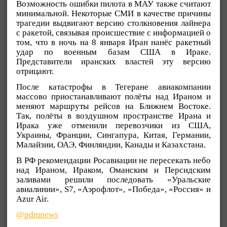
Возможность ошибки пилота в МАУ также считают
минимальной. Некоторые СМИ в качестве причины
трагедии выдвигают версию столкновения лайнера
с ракетой, связывая происшествие с информацией о
том, что в ночь на 8 января Иран нанёс ракетный
удар по военным базам США в Ираке.
Представители иранских властей эту версию
отрицают.
После катастрофы в Тегеране авиакомпании
массово приостанавливают полёты над Ираном и
меняют маршруты рейсов на Ближнем Востоке.
Так, полёты в воздушном пространстве Ирана и
Ирака уже отменили перевозчики из США,
Украины, Франции, Сингапура, Китая, Германии,
Малайзии, ОАЭ, Финляндии, Канады и Казахстана.
В РФ рекомендации Росавиации не пересекать небо
над Ираном, Ираком, Оманским и Персидским
заливами решили последовать «Уральские
авиалинии», S7, «Аэрофлот», «Победа», «Россия» и
Azur Air.
@pdmnews