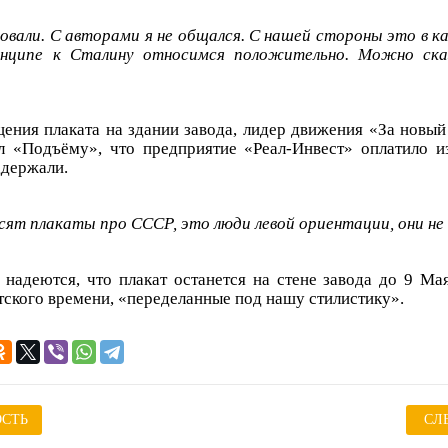
овали. С авторами я не общался. С нашей стороны это в к
инципе к Сталину относимся положительно. Можно ск
ения плаката на здании завода, лидер движения «За новы
л «Подъёму», что предприятие «Реал-Инвест» оплатило из
ддержали.
висят плакаты про СССР, это люди левой ориентации, они н
надеются, что плакат останется на стене завода до 9 Мая
тского времени, «переделанные под нашу стилистику».
СТЬ
СЛ