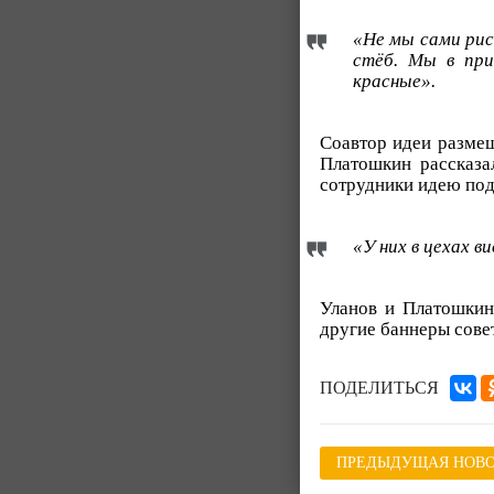
«Не мы сами рис
стёб. Мы в пр
красные».
Соавтор идеи размещ
Платошкин рассказа
сотрудники идею по
«У них в цехах 
Уланов и Платошкин 
другие баннеры сове
ПОДЕЛИТЬСЯ
ПРЕДЫДУЩАЯ НОВО