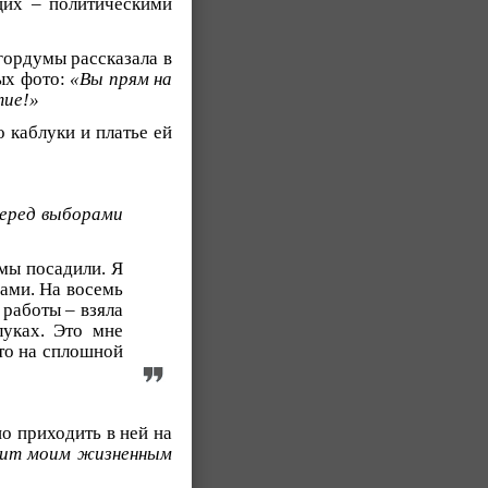
щих – политическими
гордумы рассказала в
ых фото:
«Вы прям на
тие!»
о каблуки и платье ей
перед выборами
 мы посадили. Я
рами. На восемь
 работы – взяла
луках. Это мне
кто на сплошной
но приходить в ней на
ечит моим жизненным