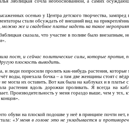
алья Зяблицкая сочла необоснованной, а самих осуждаю
высаженных осенью у Центра детского творчества, зампред 
ментаторы стали обсуждать её внешний вид на прикреплённ
, можно же и свадебное платье надеть на такое мероприя
Зяблицкая сказала, что участие в поливе было внезапным, н
и».
ила пост, и сейчас политические силы, которые против, 
другую плоскость выводить.
а, и люди попросили пролить как-нибудь растения, которые
чёт воды, приехала бочка – а там две женщины стоят с вёд
 не могла их оставить. Вот как была на каблуках и в платье с
ала растения вдоль дорожки проливать. Я всегда на каб
ает. Производительность у меня гораздо выше, чем у тех, 
 концов».
что обуви на плоской подошве у неё в принципе почти нет, 
стала:
«У меня в голове это не укладывается и противор