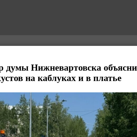
р думы Нижневартовска объясни
устов на каблуках и в платье