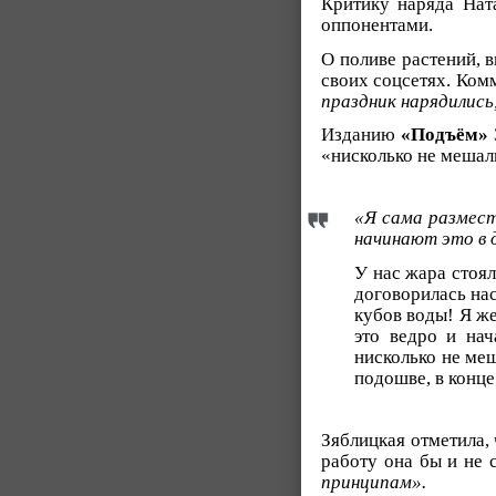
Критику наряда Нат
оппонентами.
О поливе растений, 
своих соцсетях. Ком
праздник нарядились
Изданию
«Подъём»
«нисколько не мешал
«Я сама размест
начинают это в 
У нас жара стоял
договорилась нас
кубов воды! Я же
это ведро и нач
нисколько не меш
подошве, в конце
Зяблицкая отметила, 
работу она бы и не 
принципам».