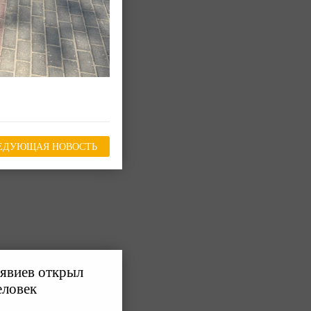
ЕДУЮЩАЯ НОВОСТЬ
лявиев открыл
еловек