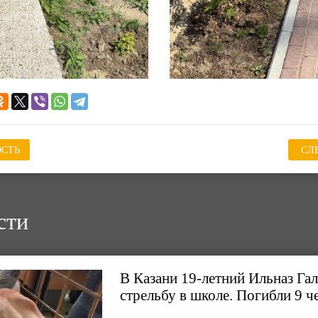
СТЬ
СЛ
сти
В Казани 19-летний Ильназ Га
стрельбу в школе. Погибли 9 ч