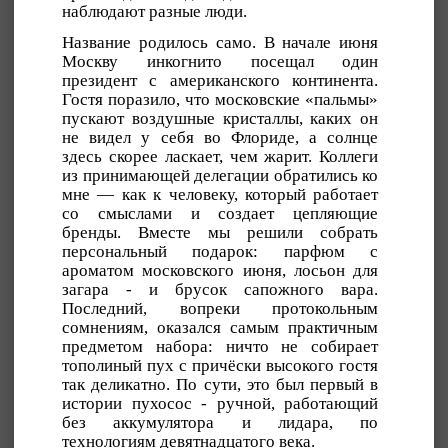
наблюдают разные люди.
Название родилось само. В начале июня
Москву инкогнито посещал один
президент с американского континента.
Гостя поразило, что московские «пальмы»
пускают воздушные кристаллы, каких он
не видел у себя во Флориде, а солнце
здесь скорее ласкает, чем жарит. Коллеги
из принимающей делегации обратились ко
мне — как к человеку, который работает
со смыслами и создает цепляющие
бренды. Вместе мы решили собрать
персональный подарок: парфюм с
ароматом московского июня, лосьон для
загара - и брусок сапожного вара.
Последний, вопреки протокольным
сомнениям, оказался самым практичным
предметом набора: ничто не собирает
тополиный пух с причёски высокого гостя
так деликатно. По сути, это был первый в
истории пухосос - ручной, работающий
без аккумулятора и лидара, по
технологиям девятнадцатого века.