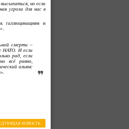
высыпаться, но если
ая угроза для нас в
 к галлюцинациям и
».
ьной смерти –
у НАТО. И если
лько рад, если
о всё равно,
ический альянс
».
ЕДУЮЩАЯ НОВОСТЬ