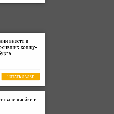
нии внести в
росивших кошку-
бурга
ЧИТАТЬ ДАЛЕЕ
товали ячейки в