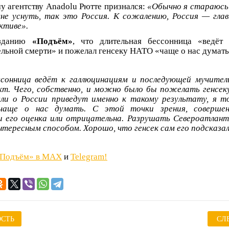
у агентству Anadolu Рютте признался:
«Обычно я стараюсь 
не уснуть, так это Россия. К сожалению, Россия — главн
ктиве».
изданию
«Подъём»
, что длительная бессонница «ведёт
ьной смерти» и пожелал генсеку НАТО «чаще о нас думать
ссонница ведёт к галлюцинациям и последующей мучител
т. Чего, собственно, и можно было бы пожелать генсек
и о России приведут именно к такому результату, я то
аще о нас думать. С этой точки зрения, совершенн
 его оценка или отрицательна. Разрушать Североатлант
нтересным способом. Хорошо, что генсек сам его подсказал
«Подъём» в MAX
и
Telegram!
СТЬ
СЛ