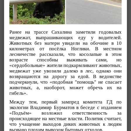
Ранее на трассе Сахалина заметили годовалых
медвежат, выпрашивающих еду у водителей.
Животных без матери увидели на обочине в 10
километрах от посёлка Ноглики. В местном
лесничестве рассказали, что косолапые в этом
возрасте способны выживать сами, но
«сердобольные» жители подкармливают животных,
медвежат уже увозили далеко в лес, однако они
возвращаются на дорогу за едой. В ведомстве
подчеркнули, что «подобная "помощь" не спасает
животных, а, наоборот, может обречь их на
гибель».
Между тем, первый зампред комитета ГД по
экологии Владимир Бурматов в беседе с изданием
«Подъём» возложил ответственность за
происходящее на местные власти. Политик считает,
что учащение выходов диких животных к людям
вызвано плохим вывозом бытовых отходов.