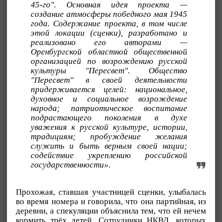
45-го". Основная идея проекта —
создание атмосферы победного мая 1945
года. Содержание проекта, в том числе
этой локации (сценки), разработано и
реализовано его авторами —
Оренбургской областной общественной
организацией по возрождению русской
культуры "Пересвет". Общество
"Пересвет" в своей деятельности
придерживается целей: национальное,
духовное и социальное возрождение
народа; патриотическое воспитание
подрастающего поколения в духе
уважения к русской культуре, истории,
традициям; пробуждение желания
служить и быть верным своей нации;
содействие укреплению российской
государственности».
Прохожая, ставшая участницей сценки, улыбалась
во время номера и говорила, что она партийная, из
деревни, а спекуляции объяснила тем, что ей нечем
кормить трёх детей. Сотрудники НКВД, которых