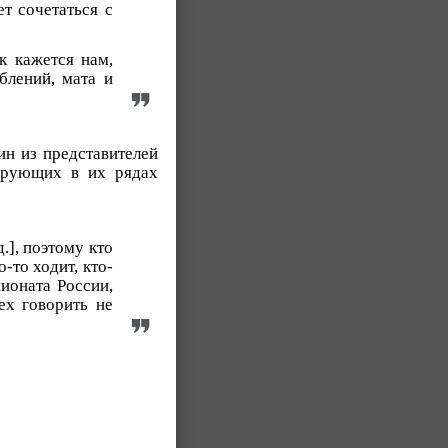
т сочетаться с
к кажется нам,
блений, мата и
ин из представителей
ерующих в их рядах
.], поэтому кто
о-то ходит, кто-
ионата России,
ех говорить не