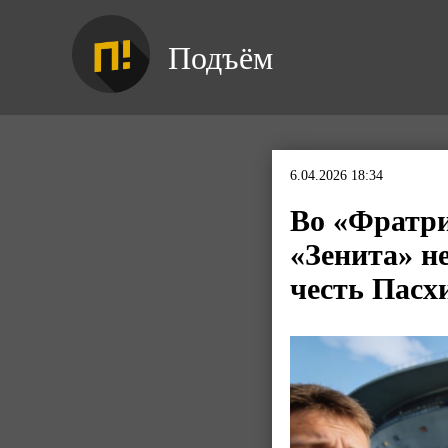
Подъём
6.04.2026 18:34
Во «Фратри
«Зенита» н
честь Пасх