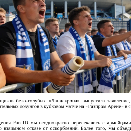
щиков бело-голубых «Ландскрона» выпустила заявление,
ительных лозунгов в кубковом матче на «Газпром Арене» в ср
дения Fan ID мы неоднократно пересекались с армейцам
о взаимном отказе от оскорблений. Более того, мы объед