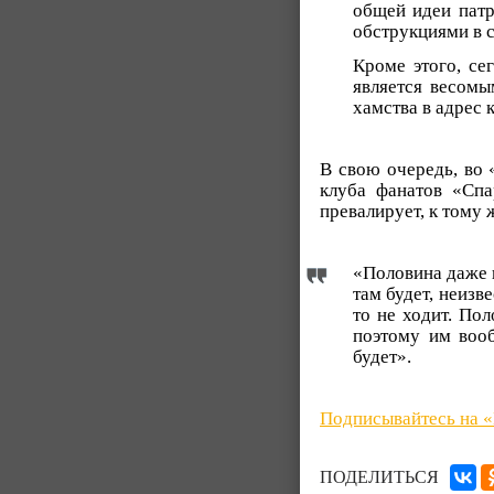
общей идеи патр
обструкциями в с
Кроме этого, се
является весомы
хамства в адрес 
В свою очередь, во 
клуба фанатов «Сп
превалирует, к тому 
«Половина даже н
там будет, неизве
то не ходит. По
поэтому им вооб
будет».
Подписывайтесь на 
ПОДЕЛИТЬСЯ