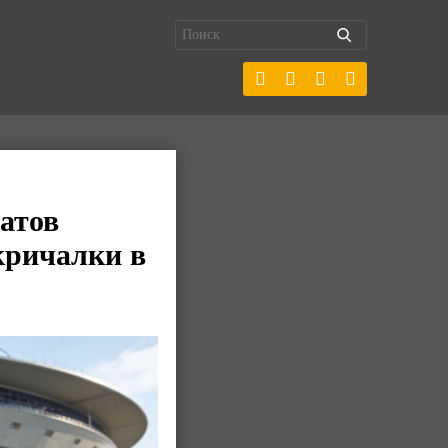
атов
кричалки в