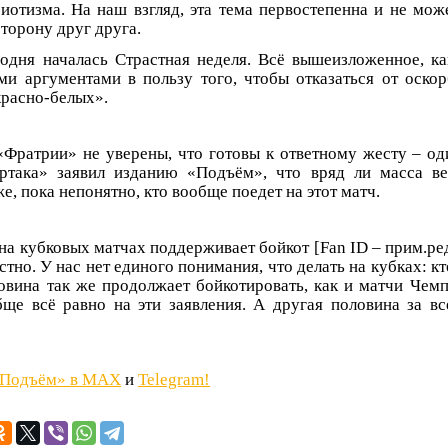
иотизма. На наш взгляд, эта тема первостепенна и не може
торону друг друга.
годня началась Страстная неделя. Всё вышеизложенное, ка
ми аргументами в пользу того, чтобы отказаться от оскор
красно-белых».
«Фратрии» не уверены, что готовы к ответному жесту – од
артака» заявил изданию «Подъём», что вряд ли масса в
же, пока непонятно, кто вообще поедет на этот матч.
а кубковых матчах поддерживает бойкот [Fan ID – прим.ред
стно. У нас нет единого понимания, что делать на кубках: кт
ловина так же продолжает бойкотировать, как и матчи Чемп
ще всё равно на эти заявления. А другая половина за вс
«Подъём» в MAX
и
Telegram!