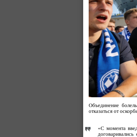
Объединение болель
отказаться от оскорб
«С момента вве
договаривались 