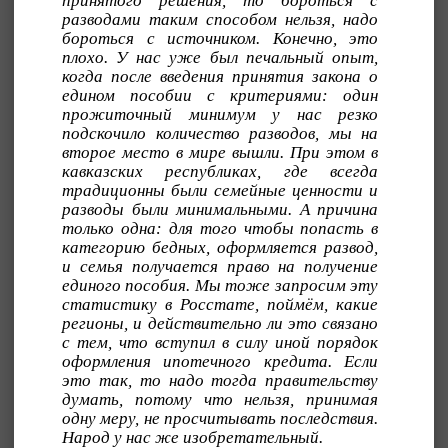
принятого решения, то бороться с
разводами таким способом нельзя, надо
бороться с источником. Конечно, это
плохо. У нас уже был печальный опыт,
когда после введения принятия закона о
едином пособии с критериями: один
прожиточный минимум у нас резко
подскочило количество разводов, мы на
второе место в мире вышли. При этом в
кавказских республиках, где всегда
традиционны были семейные ценности и
разводы были минимальными. А причина
только одна: для того чтобы попасть в
категорию бедных, оформляется развод,
и семья получается право на получение
единого пособия. Мы тоже запросим эту
статистику в Росстате, поймём, какие
регионы, и действительно ли это связано
с тем, что вступил в силу иной порядок
оформления ипотечного кредита. Если
это так, то надо тогда правительству
думать, потому что нельзя, принимая
одну меру, не просчитывать последствия.
Народ у нас же изобретательный.