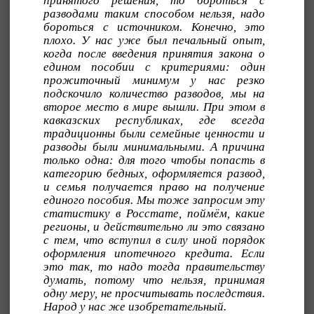
принятого решения, то бороться с
разводами таким способом нельзя, надо
бороться с источником. Конечно, это
плохо. У нас уже был печальный опыт,
когда после введения принятия закона о
едином пособии с критериями: один
прожиточный минимум у нас резко
подскочило количество разводов, мы на
второе место в мире вышли. При этом в
кавказских республиках, где всегда
традиционны были семейные ценности и
разводы были минимальными. А причина
только одна: для того чтобы попасть в
категорию бедных, оформляется развод,
и семья получается право на получение
единого пособия. Мы тоже запросим эту
статистику в Росстате, поймём, какие
регионы, и действительно ли это связано
с тем, что вступил в силу иной порядок
оформления ипотечного кредита. Если
это так, то надо тогда правительству
думать, потому что нельзя, принимая
одну меру, не просчитывать последствия.
Народ у нас же изобретательный.