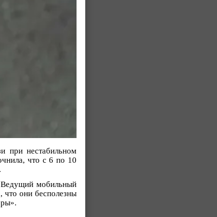
зи при нестабильном
чнила, что с 6 по 10
.
к. Ведущий мобильный
»
, что они бесполезны
еры».