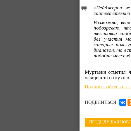
«Пейджеров не
соответственно
Возможно, выро
подозреваю, ч
текстовых сообщ
без участия м
которые польз
диапазон, то ес
подобие мессенд
Муртазин отметил, ч
официанта на кухню.
Подписывайтесь на 
ПОДЕЛИТЬСЯ
ПРЕДЫДУЩАЯ НОВО