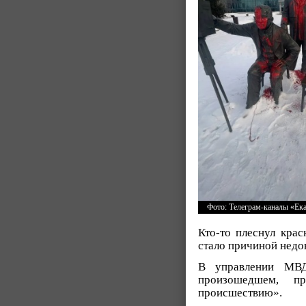
Фото: Телеграм-каналы «Ека
Кто-то плеснул крас
стало причиной недов
В управлении МВД
произошедшем, пр
происшествию».