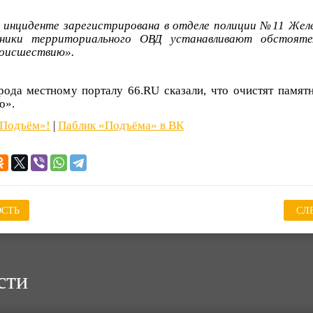
 инциденте зарегистрирована в отделе полиции №11 Жел
дники территориального ОВД устанавливают обстояте
роисшествию».
ода местному порталу 66.RU сказали, что очистят памятн
о».
«Подъём»!
|
Паблик «Подъёма» в ВК
СТЬ
СЛ
сти