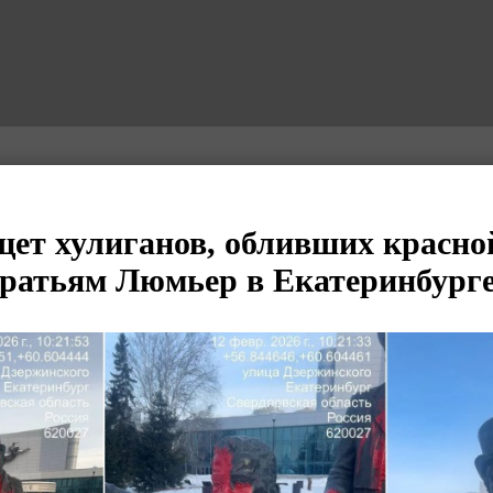
ет хулиганов, обливших красно
ратьям Люмьер в Екатеринбург