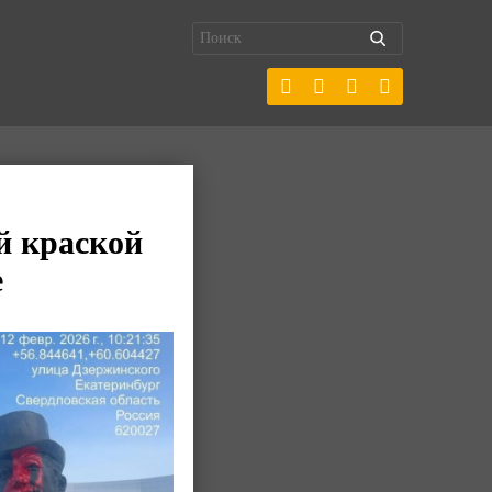
й краской
е