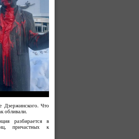
це Дзержинского. Что
ак обливали.
ция разбирается в
лиц, причастных к