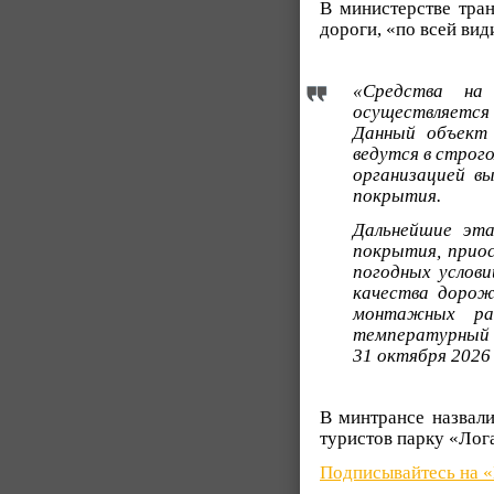
В министерстве тран
дороги, «по всей вид
«Средства на 
осуществляется
Данный объект 
ведутся в строг
организацией в
покрытия.
Дальнейшие эта
покрытия, приос
погодных услов
качества дорожн
монтажных раб
температурный 
31 октября 2026 
В минтрансе назвали
туристов парку «Лога
Подписывайтесь на 