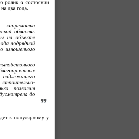
то ролик о состоянии
 на два года.
я капремонта
ской области.
ты на объекте
года подрядной
о изношенного
льтобетонного
 благоприятных
ия надлежащего
х строительно-
ько позволит
дусмотрена до
едёт к популярному у