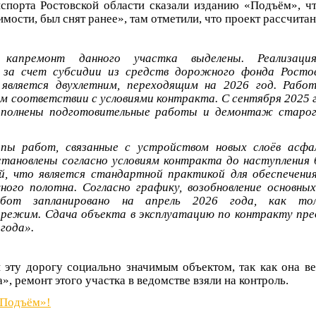
спорта Ростовской области сказали изданию «Подъём», ч
имости, был снят ранее», там отметили, что проект рассчитан
капремонт данного участка выделены. Реализаци
 за счет субсидии из средств дорожного фонда Ростов
является двухлетним, переходящим на 2026 год. Рабо
ом соответствии с условиями контракта. С сентября 2025 
ыполнены подготовительные работы и демонтаж старог
пы работ, связанные с устройством новых слоёв асфа
тановлены согласно условиям контракта до наступления
ий, что является стандартной практикой для обеспечен
ого полотна. Согласно графику, возобновление основны
от запланировано на апрель 2026 года, как тол
режим. Сдача объекта в эксплуатацию по контракту пре
года».
 эту дорогу социально значимым объектом, так как она в
», ремонт этого участка в ведомстве взяли на контроль.
«Подъём»!