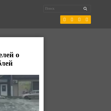
елей о
блей