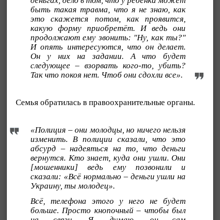
деньгах, дело в том, что у ребёнка может
быть такая травма, что я не знаю, как
это скажется потом, как проявится,
какую форму приобретёт. И ведь они
продолжают ему звонить: "Ну, как ты?"
И опять интересуются, что он делает.
Он у них на задании. А что будет
следующее – взорвать кого-то, убить?
Так что покоя нет. Чтоб они сдохли все».
Семья обратилась в правоохранительные органы.
«Полиция – они молодцы, но ничего нельзя
изменить. В полиции сказали, что это
абсурд – надеяться на то, что деньги
вернут
ся. Кто знает, куда они ушли. Они
[мошенники] ведь ему позвонили и
сказали: «Всё нормально – деньги ушли на
Украину, ты молодец».
Всё, телефона этого у него не будет
больше. Просто кнопочный – чтобы был
на связи. Я, думаю, он сам