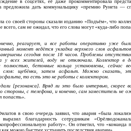
уждение в соцсетях, её даже прокомментировала предс
на предложила дать коммунальщику «премию Рунета — сп
а со своей стороны сказали изданию «Подъём», что колле
 всего, сам не ожидал, что его слова могут «куда-либо попа
конечно, реагирует, и все работы оперативно уже был
данный момент ведётся укладка верхнего слоя асфальто
авершены сегодня после 18 часов. Проблемы отсутстви
а у всех жителей, воду не отключали. Коллектор в 
 полностью, бетонные кольца установлены, сейчас ве
о слоя: щебёнки, затем асфальт. Можно сказать, э
асфальта, то есть это не работы с коллектором.
дали [резонанса]. Вряд ли это было интервью, скорее в
о стороны, с телефона, и конечно, сам заместитель не о
т попасть».
илатов в свою очередь заявил, что авария «была локали
 выразил благодарность сотрудникам «Орёлводоканал
копрофессиональную работу». Он отметил, что «команда п
ы как можно быстрее устранить последствия аварии».