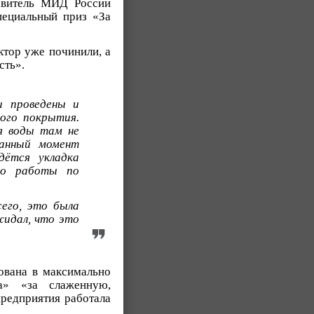
тавитель МИД России
ециальный приз «За
ктор уже починили, а
сть».
и проведены и
вого покрытия.
я воды там не
данный момент
дётся укладка
то работы по
сего, это была
жидал, что это
зована в максимально
а» «за слаженную,
редприятия работала