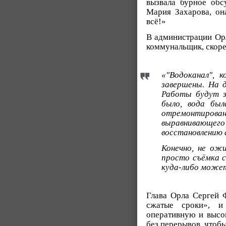
вызвала бурное обс
Мария Захарова, о
всё!»
В администрации Орл
коммунальщик, скорее
«"Водоканал", 
завершены. На 
Работы будут з
было, вода был
отремонтирован
выравнивающег
восстановлению 
Конечно, не ожи
просто съёмка с
куда-либо може
Глава Орла Сергей Ф
сжатые сроки», и
оперативную и высо
без перерывов, чтоб