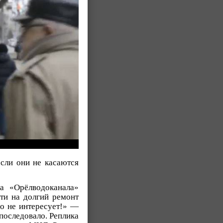
если они не касаются
ра «Орёлводоканала»
ти на долгий ремонт
го не интересует!» —
 последовало. Реплика