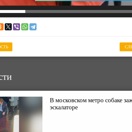
СТЬ
СЛ
сти
В московском метро собаке заж
эскалаторе