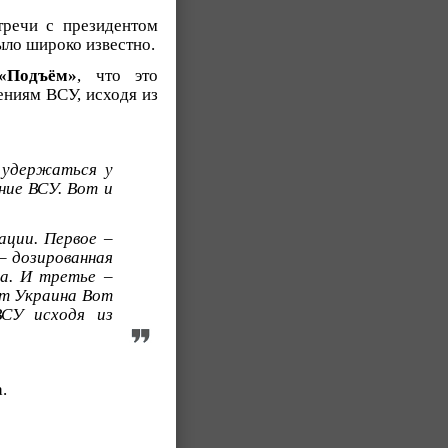
речи с президентом
ыло широко известно.
«Подъём»
, что это
ниям ВСУ, исходя из
 удержаться у
ние ВСУ. Вот и
ации. Первое –
– дозированная
а. И третье –
от Украина Вот
СУ исходя из
.