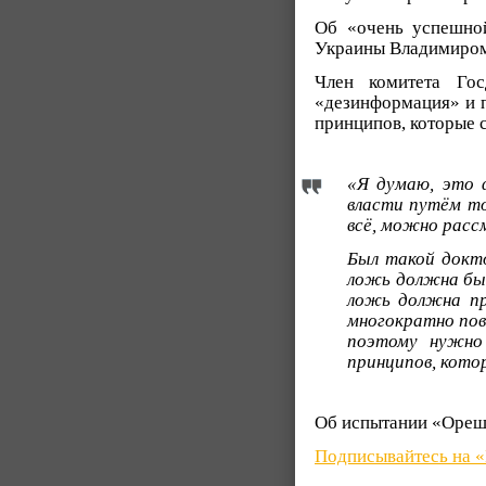
Об «очень успешно
Украины Владимиром 
Член комитета Го
«дезинформация» и 
принципов, которые 
«Я думаю, это 
власти путём то
всё, можно расс
Был такой докто
ложь должна быт
ложь должна пр
многократно пов
поэтому нужно
принципов, кото
Об испытании «Орешн
Подписывайтесь на 