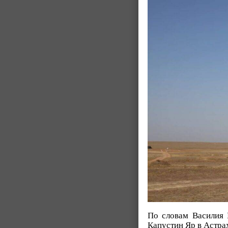
По словам Василия 
Капустин Яр в Астра