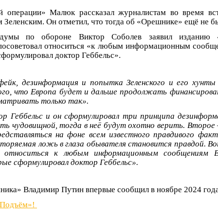
й операции» Малюк рассказал журналистам во время вст
Зеленским. Он отметил, что тогда об «Орешнике» ещё не б
сдумы по обороне Виктор Соболев заявил изданию
посоветовал относиться «к любым информационным сообще
сформулировал доктор Геббельс».
фейк, дезинформация и попытка Зеленского и его хунты
го, что Европа будет и дальше продолжать финансирова
матривать только так».
р Геббельс и он сформулировал три принципа дезинформ
ь чудовищной, тогда в неё будут охотно верить. Второе 
едставляться на фоне всем известного правдивого факт
торяемая ложь в глаза обывателя становится правдой. В
 относиться к любым информационным сообщениям В
рые сформулировал доктор Геббельс».
ика» Владимир Путин впервые сообщил в ноябре 2024 года
«Подъём»!