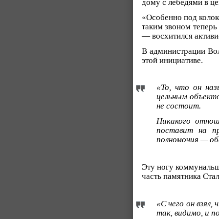
дому с лебедями в це
«Особенно под колоко
таким звоном теперь 
— восхитился активи
В администрации Вол
этой инициативе.
«То, что он наз
цельным объекто
не состоит.
Никакого отнош
поставит на п
полномочия — об
Эту ногу коммунальщи
часть памятника Стал
«С чего он взял
так, видимо, и 