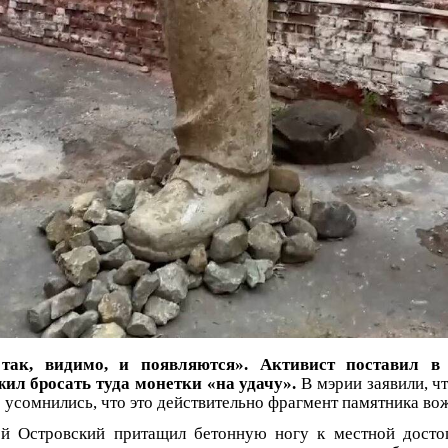
так, видимо, и появляются». Активист поставил в 
ил бросать туда монетки «на удачу».
В мэрии заявили, чт
е усомнились, что это действительно фрагмент памятника во
ей Островский притащил бетонную ногу к местной досто