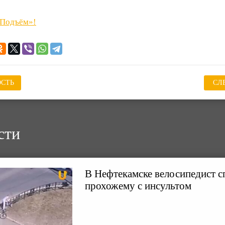
«Подъём»!
СТЬ
СЛ
сти
В Нефтекамске велосипедист с
прохожему с инсультом