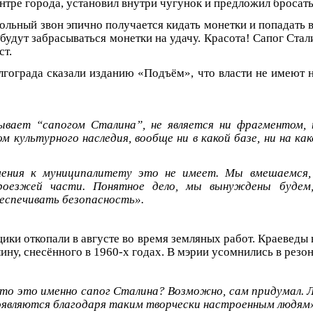
нтре города, установил внутри чугунок и предложил бросать
льный звон эпично получается кидать монетки и попадать в
будут забрасываться монетки на удачу. Красота! Сапог Стал
ст.
гограда сказали изданию «Подъём», что власти не имеют 
ывает “сапогом Сталина”, не является ни фрагментом, 
м культурного наследия, вообще ни в какой базе, ни на ка
ения к муниципалитету это не имеет. Мы вмешаемся, 
роезжей части. Понятное дело, мы вынуждены будем
еспечивать безопасность».
ки откопали в августе во время земляных работ. Краеведы 
ину, снесённого в 1960-х годах. В мэрии усомнились в резон
, что это именно сапог Сталина? Возможно, сам придумал. 
появляются благодаря таким творчески настроенным людям