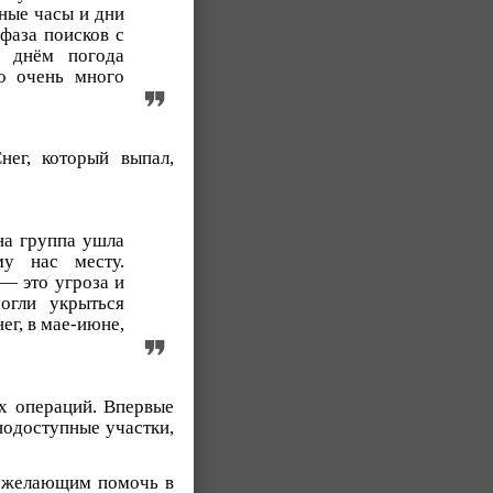
нные часы и дни
фаза поисков с
м днём погода
ло очень много
нег, который выпал,
на группа ушла
му нас месту.
 — это угроза и
огли укрыться
ег, в мае-июне,
х операций. Впервые
нодоступные участки,
и желающим помочь в