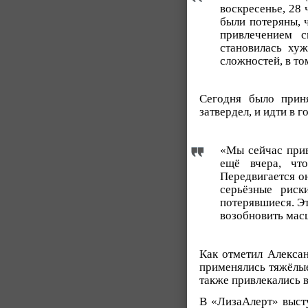
воскресенье, 28 
были потеряны, 
привлечением с
становилась ху
сложностей, в то
Сегодня было приня
затвердел, и идти в 
«Мы сейчас прив
ещё вчера, чт
Передвигается о
серьёзные риск
потерявшиеся. Эт
возобновить мас
Как отметил Алекса
применялись тяжёлые
также привлекались в
В «ЛизаАлерт» выст