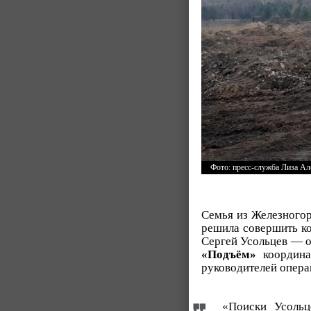
Фото: пресс-служба Лиза Ал
Семья из Железногор
решила совершить ко
Сергей Усольцев — о
«Подъём»
координат
руководителей опера
«Поиски Усольц