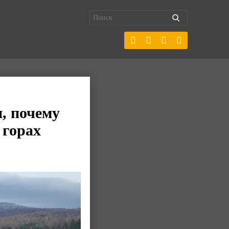
, почему
 горах