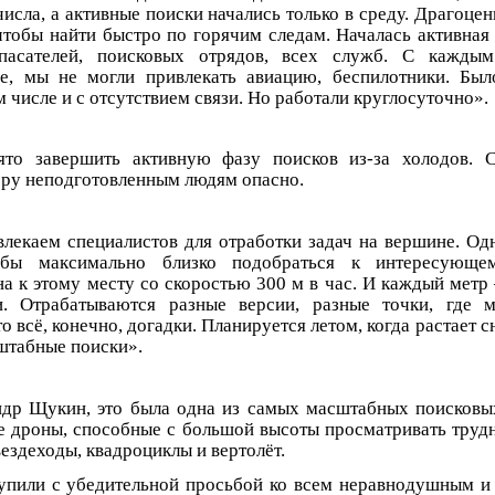
числа, а активные поиски начались только в среду. Драгоце
чтобы найти быстро по горячим следам. Началась активная 
пасателей, поисковых отрядов, всех служб. С кажды
же, мы не могли привлекать авиацию, беспилотники. Бы
м числе и с отсутствием связи. Но работали круглосуточно».
то завершить активную фазу поисков из-за холодов. С
гору неподготовленным людям опасно.
лекаем специалистов для отработки задач на вершине. Од
обы максимально близко подобраться к интересующе
на к этому месту со скоростью 300 м в час. И каждый метр
и. Отрабатываются разные версии, разные точки, где м
о всё, конечно, догадки. Планируется летом, когда растает сн
штабные поиски».
ндр Щукин, это была одна из самых масштабных поисковы
 дроны, способные с большой высоты просматривать труд
ездеходы, квадроциклы и вертолёт.
упили с убедительной просьбой ко всем неравнодушным 