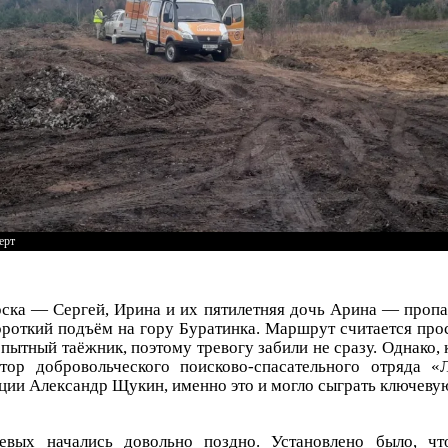
ерт
ска — Сергей, Ирина и их пятилетняя дочь Арина — пропал
роткий подъём на гору Буратинка. Маршрут считается про
пытный таёжник, поэтому тревогу забили не сразу. Однако,
ор добровольческого поисково-спасательного отряда «
ции Александр Щукин, именно это и могло сыграть ключевую
евых начались довольно поздно. Установлено было, ч