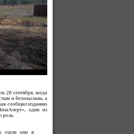
а 28 сентября, когда
стым и безопасным, а
 как сообщил изданию
ЛизаАлерт», один из
 роль.
то ушли они в