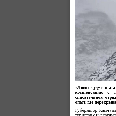
«Люди будут пытат
компенсацию с т
спасательном отряд
опыт, где перекрыв
Губернатор Камчатк
туристов от несогла