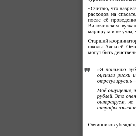
«Считаю, что назрел
расходов на спасат
после её проведени
Вилючинском вулкан
маршрута и не учла, 
Старший координатор
школы Алексей Овч
могут быть действенн
«Я понимаю губ
оценили риски 
отрегулируешь —
Моё ощущение, ч
рублей. Это оче
оштрафуем, не 
штрафы взыскив
Овчинников убеждён,