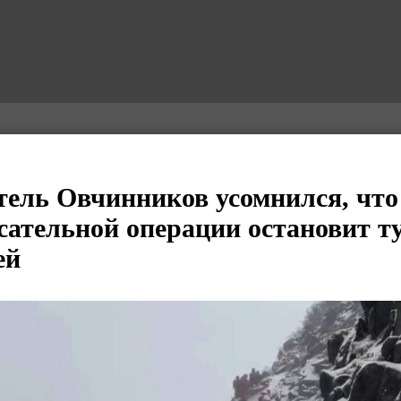
тель Овчинников усомнился, что
сательной операции остановит т
ей