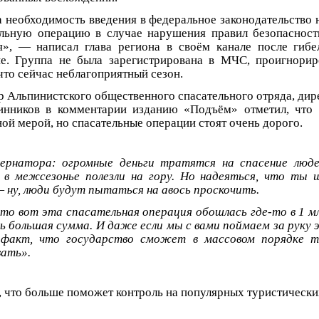
а необходимость введения в федеральное законодательство
ельную операцию в случае нарушения правил безопаснос
я», — написал глава региона в своём канале после гибе
е. Группа не была зарегистрирована в МЧС, проигнорир
что сейчас неблагоприятный сезон.
 Альпинистского общественного спасательного отряда, ди
инников в комментарии изданию «Подъём» отметил, что 
ой мерой, но спасательные операции стоят очень дорого.
ернатора: огромные деньги тратятся на спасение люде
и в межсезонье полезли на гору. Но надеяться, что ты
 ну, люди будут пытаться на авось проскочить.
то вот эта спасательная операция обошлась где-то в 1 млн
нь большая сумма. И даже если мы с вами поймаем за руку 
факт, что государство сможет в массовом порядке т
ать».
 что больше поможет контроль на популярных туристическ