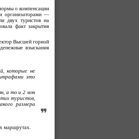
 нормы о компенсации
ти организаторами —
ли двух туристов на
овала факт закрытия
ректор Высшей горной
денежные взыскания
й, которые не
 штрафами это
, а то и 2 млн
этих туристов,
акого размера
их маршрутах.