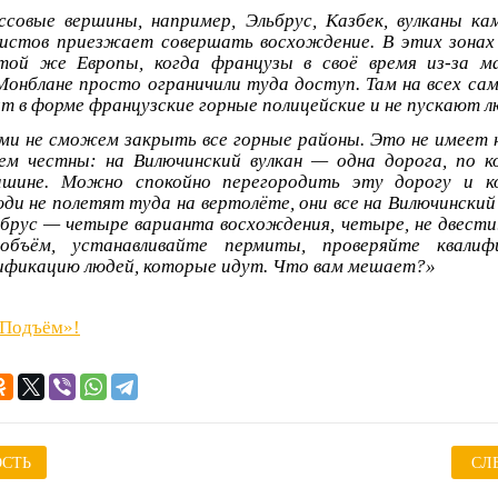
совые вершины, например, Эльбрус, Казбек, вулканы ка
ристов приезжает совершать восхождение. В этих зонах
ой же Европы, когда французы в своё время из-за ма
Монблане просто ограничили туда доступ. Там на всех са
 в форме французские горные полицейские и не пускают л
ами не сможем закрыть все горные районы. Это не имеет н
ем честны: на Вилючинский вулкан — одна дорога, по 
ашине. Можно спокойно перегородить эту дорогу и к
ди не полетят туда на вертолёте, они все на Вилючинский 
брус — четыре варианта восхождения, четыре, не двест
 объём, устанавливайте пермиты, проверяйте квалиф
ификацию людей, которые идут. Что вам мешает?»
«Подъём»!
СТЬ
СЛ