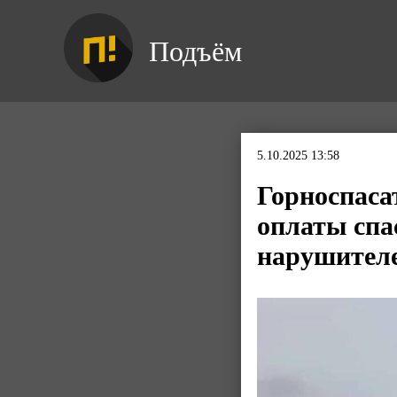
Подъём
5.10.2025 13:58
Горноспаса
оплаты спа
нарушител