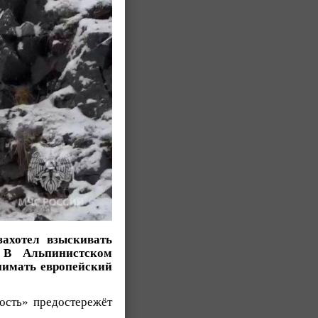
захотел взыскивать
 В Альпинистском
енимать европейский
ость» предостережёт