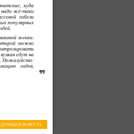
мчатские, куда
 надо всё-таки
ссовой гибели
мых популярных
юдей.
икакой логики.
которой можно
онтролировать
вулкан едут на
и. Пожалуйста:
икацию гидов,
ЕДУЮЩАЯ НОВОСТЬ