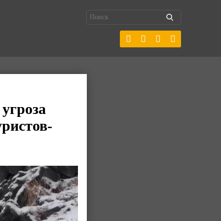
 угроза
уристов-