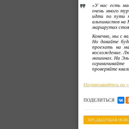
«У нас есть мас
очень много ту
идти по пути т
альпинистов на 
маршрутах стоят
Конечно, мы с в
Но давайте буд
проехать на м
восхождение. Лю
машинах. На Эль
ограничивайте
проверяйте квал
Подписывайтесь на 
ПОДЕЛИТЬСЯ
ПРЕДЫДУЩАЯ НОВО