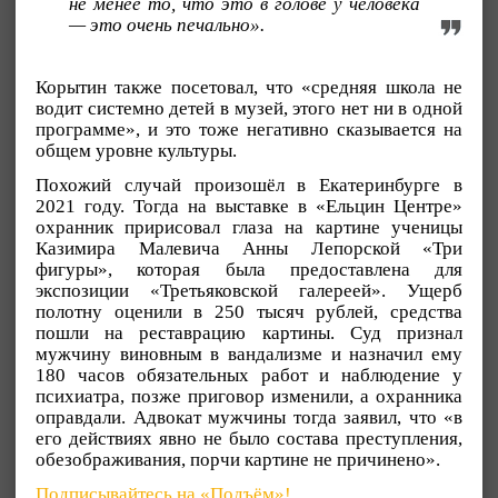
не менее то, что это в голове у человека
— это очень печально».
Корытин также посетовал, что «средняя школа не
водит системно детей в музей, этого нет ни в одной
программе», и это тоже негативно сказывается на
общем уровне культуры.
Похожий случай произошёл в Екатеринбурге в
2021 году. Тогда на выставке в «Ельцин Центре»
охранник пририсовал глаза на картине ученицы
Казимира Малевича Анны Лепорской «Три
фигуры», которая была предоставлена для
экспозиции «Третьяковской галереей». Ущерб
полотну оценили в 250 тысяч рублей, средства
пошли на реставрацию картины. Суд признал
мужчину виновным в вандализме и назначил ему
180 часов обязательных работ и наблюдение у
психиатра, позже приговор изменили, а охранника
оправдали. Адвокат мужчины тогда заявил, что «в
его действиях явно не было состава преступления,
обезображивания, порчи картине не причинено».
Подписывайтесь на «Подъём»!