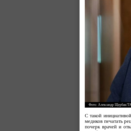
Фото: Александр Щербак/Т
С такой инициативой
медиков печатать ре
почерк врачей и отк