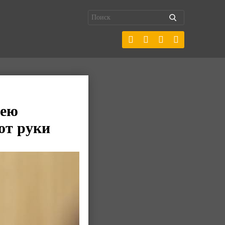
дею
от руки