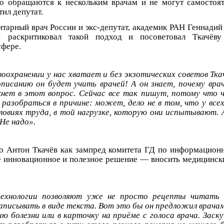
то обращаются к нескольким врачам и не могут самостоя
ил депутат.
тарный врач России и экс-депутат, академик РАН Геннадий
 раскритиковал такой подход и посоветовал Ткачёву
сфере.
воохранении у нас хватает и без экзотических советов Тка
писанию он будет учить врачей! А он знает, почему вр
нет в этот вопрос. Сейчас все так пишут, потому что 
 разобраться в причине: может, дело не в том, что у всех
условиях труда, в той нагрузке, которую они испытывают. 
Не надо».
то Антон Ткачёв как зампред комитета ГД по информацион
е инновационное и полезное решение — вносить медицинск
ехнологии позволяют уже не просто рецепты читать 
записывать в виде текста. Вот это бы он предложил врача
ю болезни или в карточку на приёме с голоса врача. Заску