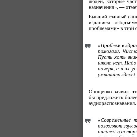
людей, которые час
назначения», — отмет
Бывший главный сани
изданием «Подъём»
проблемами» в этой 
«Проблем в здра
помогали. Чисто
Пусть хоть вник
школе нет. Надо
почерк, а в их 
умничать здесь! 
Онищенко заявил, ч
бы предложить боле
аудиораспознавания.
«Современные т
позволяют звук 
писался в истори