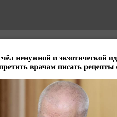
чёл ненужной и экзотической и
апретить врачам писать рецепты 