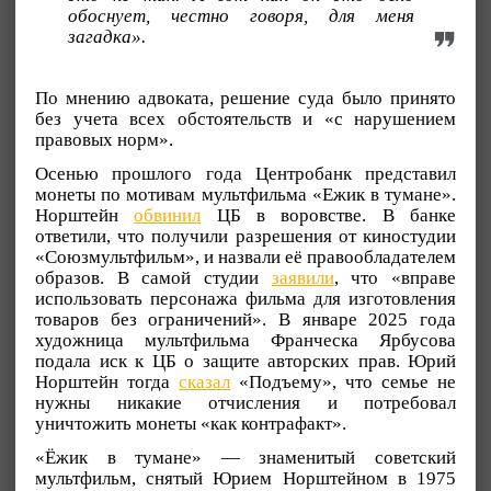
обоснует, честно говоря, для меня
загадка».
По мнению адвоката, решение суда было принято
без учета всех обстоятельств и «с нарушением
правовых норм».
Осенью прошлого года Центробанк представил
монеты по мотивам мультфильма «Ежик в тумане».
Норштейн
обвинил
ЦБ в воровстве. В банке
ответили, что получили разрешения от киностудии
«Союзмультфильм», и назвали её правообладателем
образов. В самой студии
заявили
, что «вправе
использовать персонажа фильма для изготовления
товаров без ограничений». В январе 2025 года
художница мультфильма Франческа Ярбусова
подала иск к ЦБ о защите авторских прав. Юрий
Норштейн тогда
сказал
«Подъему», что семье не
нужны никакие отчисления и потребовал
уничтожить монеты «как контрафакт».
«Ёжик в тумане» — знаменитый советский
мультфильм, снятый Юрием Норштейном в 1975