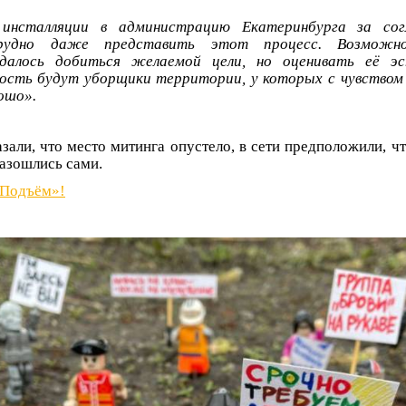
инсталляции в администрацию Екатеринбурга за сог
рудно даже представить этот процесс. Возможно
удалось добиться желаемой цели, но оценивать её э
ность будут уборщики территории, у которых с чувство
ошо».
зали, что место митинга опустело, в сети предположили, ч
разошлись сами.
«Подъём»!