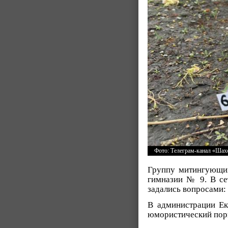
Фото: Телеграм-канал «Шахо
Группу митингующих
гимназии № 9. В се
задались вопросами: 
В администрации Ек
юмористический поры