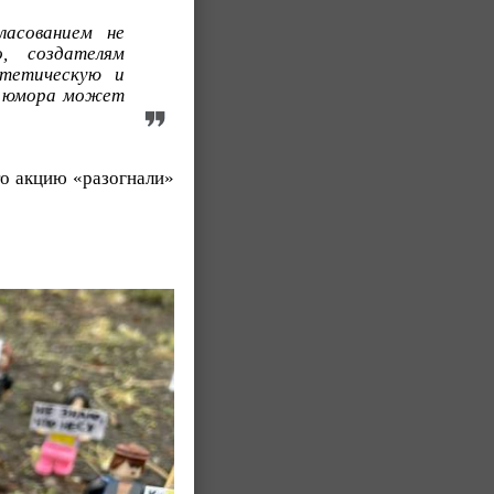
ласованием не
, создателям
стетическую и
м юмора может
то акцию «разогнали»