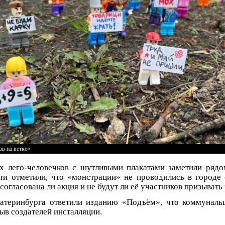
в на ветке»
 лего-человечков с шутливыми плакатами заметили рядо
ти отметили, что «монстрации» не проводились в городе 
согласована ли акция и не будут ли её участников призывать
атеринбурга ответили изданию «Подъём», что коммуналь
в создателей инсталляции.