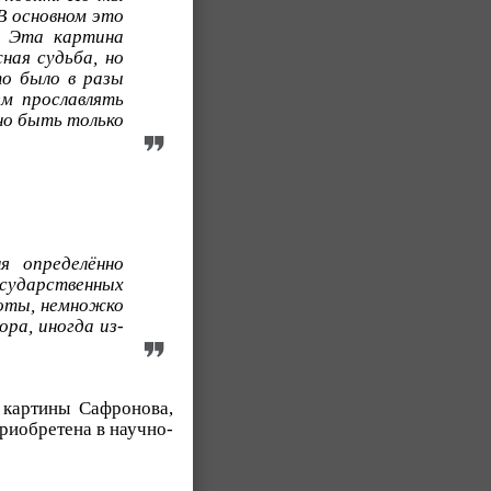
В основном это
. Эта картина
ная судьба, но
то было в разы
м прославлять
но быть только
я определённо
сударственных
боты, немножко
ора, иногда из-
 картины Сафронова,
приобретена в научно-