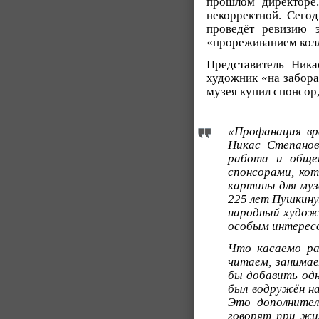
прошлом директоре.
некорректной. Сего
проведёт ревизию 
«прореживанием кол
Представитель Ник
художник «на забора
музея купил спонсор
«Профанация вр
Никас Степанови
работа и обще
спонсорами, ко
картины для муз
225 лет Пушкину.
народный худож
особым интерес
Что касаемо ра
читаем, занимае
бы добавить од
был водружён на
Это дополните
говорят при жи