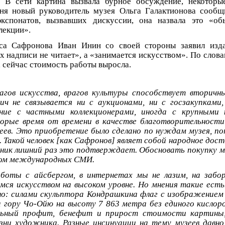
 В сети картина вызвала бурное обсуждение, некоторы
дня новый руководитель музея Ольга Галактионова сообщ
экспонатов, вызвавших дискуссии, она назвала это «об
лекции».
аса Сафронова Иван Инин со своей стороны заявил изд
х надписи не читает», а «занимается искусством». По слова
, сейчас стоимость работы выросла.
агов искусства, врагов культуры способствует вторичн
ч не связывается ни с аукционами, ни с госзакупками,
ние с частными коллекционерами, иногда с крупными
торые время от времени в качестве благотворительност
еев. Это приобретение было сделано по нуждам музея, п
 Такой человек [как Сафронов] являет собой народное дост
ник лишний раз это подтверждает. Обосновать покупку 
ом международных СМИ.
боты с айсбергом, в интернетах мы не лазим, на забор
мся искусством на высоком уровне. Но мнения такие есть
но: силами скульптора Кондрашкина флаг с изображение
 гору Чо-Ойю на высоту 7 863 метра без единого кислоро
льный профит, бенефит и прирост стоимости картины
зни художника. Разные инсинуации на тему музеев давн