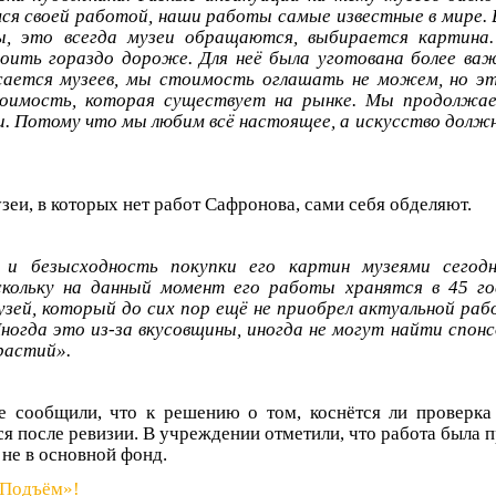
ся своей работой, наши работы самые известные в мире. 
ы, это всегда музеи обращаются, выбирается картина
ить гораздо дороже. Для неё была уготована более важ
асается музеев, мы стоимость оглашать не можем, но э
тоимость, которая существует на рынке. Мы продолжае
и. Потому что мы любим всё настоящее, а искусство долж
зеи, в которых нет работ Сафронова, сами себя обделяют.
 и безысходность покупки его картин музеями сегодн
скольку на данный момент его работы хранятся в 45 го
узей, который до сих пор ещё не приобрел актуальной ра
Иногда это из-за вкусовщины, иногда не могут найти спонс
растий».
 сообщили, что к решению о том, коснётся ли проверка
я после ревизии. В учреждении отметили, что работа была 
 не в основной фонд.
«Подъём»!