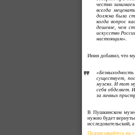
честно занимаем
всегда меценат
должна была сто
когда вопрос к
дешевле, чем с
искусство Росси
настоящим».
Инин добавил, что му
«Безвыходность
существует, по
музеях. И тот м
себя обделяет. 
за личных прист
В Пушкинском музее
нужно будет вернутьс
исследовательский, а
Подписывайтесь на 