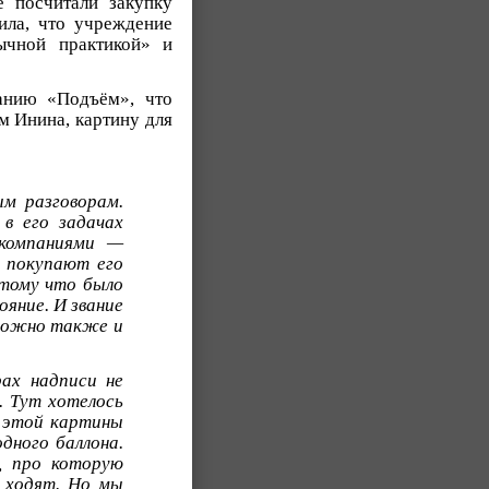
е посчитали закупку
ила, что учреждение
ычной практикой» и
анию «Подъём», что
м Инина, картину для
ым разговорам.
 в его задачах
 компаниями —
и покупают его
отому что было
ояние. И звание
можно также и
ах надписи не
. Тут хотелось
м этой картины
дного баллона.
, про которую
о ходят. Но мы