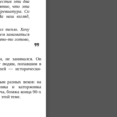
местив эти два
нятно, что эта
бревиатура. Со
а наш взгляд,
е тепло. Хочу
дем заниматься
что-то готово,
, не занимался. Он
т людям, попавшим в
зей — исторически-
ным разных веков: на
ника и каторжника
ча, бомжа конца 90-х
 этой теме.