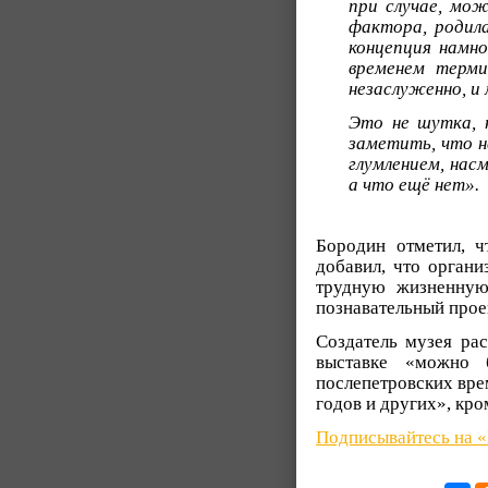
при случае, мож
фактора, родил
концепция намн
временем терми
незаслуженно, 
Это не шутка, 
заметить, что н
глумлением, нас
а что ещё нет».
Бородин отметил, 
добавил, что орган
трудную жизненную
познавательный проек
Создатель музея рас
выставке «можно 
послепетровских вре
годов и других», кро
Подписывайтесь на 