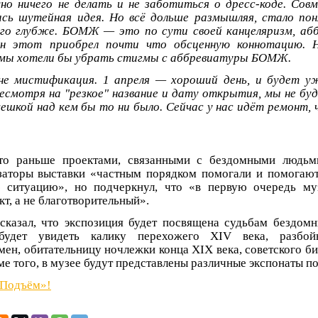
но ничего не делать и не заботиться о дресс-коде. Сов
ась шутейная идея. Но всё дольше размышляя, стало по
ого глубже. БОМЖ — это по сути своей канцеляризм, аб
н этот приобрел почти что обсценную коннотацию. Н
и мы хотели бы убрать стигмы с аббревиатуры БОМЖ.
не мистификация. 1 апреля — хороший день, и будет уж
есмотря на "резкое" название и дату открытия, мы не бу
мешкой над кем бы то ни было. Сейчас у нас идёт ремонт, 
что раньше проектами, связанными с бездомными людьми
изаторы выставки «частным порядком помогали и помогаю
 ситуацию», но подчеркнул, что «в первую очередь му
т, а не благотворительный».
сказал, что экспозиция будет посвящена судьбам бездом
будет увидеть калику перехожего XIV века, разбой
мен, обитательницу ночлежки конца XIX века, советского би
ме того, в музее будут представлены различные экспонаты по
«Подъём»!