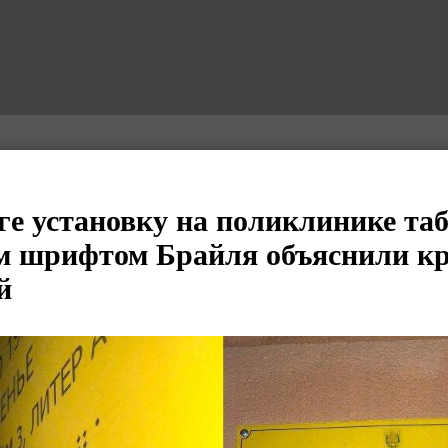
ге установку на поликлинике та
м шрифтом Брайля объяснили к
й