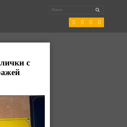
блички с
ражей