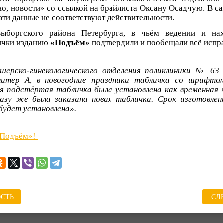
, новости» со ссылкой на брайлиста Оксану Осадчую. В с
 эти данные не соответствуют действительности.
ыборгского района Петербурга, в чьём ведении и нах
лички изданию
«Подъём»
подтвердили и пообещали всё испра
шерско-гинекологического отделения поликлиники № 63 
 литер А, в новогодние праздники табличка со шрифто
я подстёртая табличка была установлена как временная 
азу же была заказана новая табличка. Срок изготовлен
 будет установлена».
«Подъём»!
СТЬ
СЛ