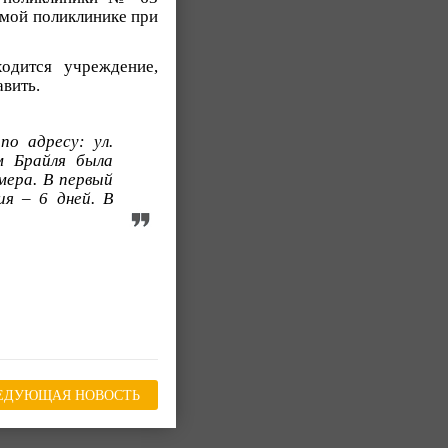
амой поликлинике при
одится учреждение,
вить.
по адресу: ул.
м Брайля была
мера. В первый
ия – 6 дней. В
ЕДУЮЩАЯ НОВОСТЬ