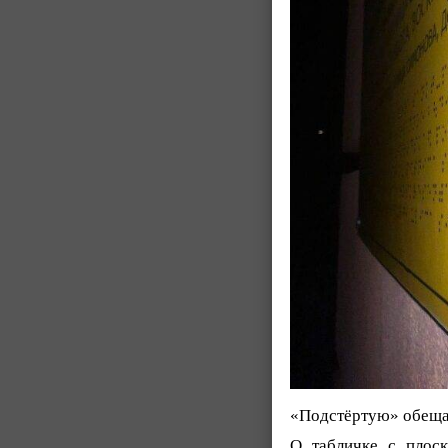
«Подстёртую» обещаю
О табличке с плос