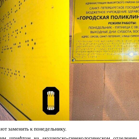
т заменить к понедельнику.
ким шрифтом на акушерско-гинекологическом отделени