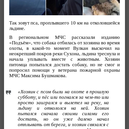
Так зовут пса, проплывшего 10 км на отколовшейся
льдине.
В региональном МЧС рассказали изданию
«Подъём», что собака отбилась от хозяина во время
охоты, в какой-то момент Вулкан выскочил на
неокрепший покров реки Сухона, льдина треснула и
начала уплывать вместе с животным. Хозяин
питомца попытался достать собаку, но не смог и
попросил помощи у ветерана пожарной охраны
МЧС Максима Бушмакова.
«Хозяин с псом были на охоте в прошлую
субботу, и пёс или погнался за чем-то или
просто заигрался и вылетел на реку, на
льдину и откололся на ней. Хозяин
пытался сначала своими силами его
достать, но он уже далеко начал
отплывать от берега, и хозяин связался с