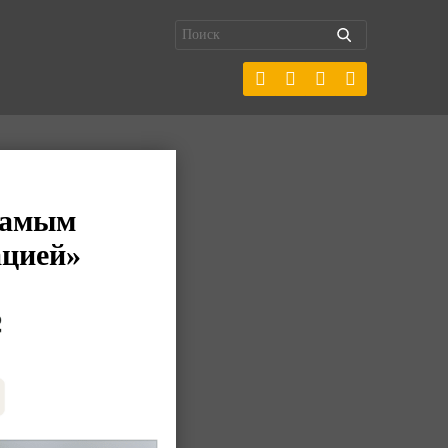
 самым
ацией»