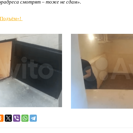
юрадреса смотрят – тоже не сдам».
«Подъём»!