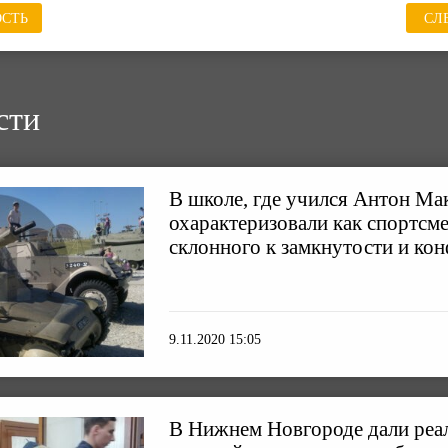
СТЬ
СЛ
сти
В школе, где учился Антон Мак
охарактеризовали как спортсм
склонного к замкнутости и ко
9.11.2020 15:05
В Нижнем Новгороде дали реа