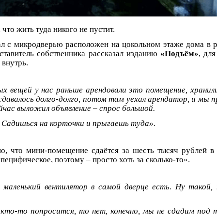
 что жить туда никого не пустит.
л с микродверью расположен на цокольном этаже дома в р
ставитель собственника рассказал изданию
«Подъём»
, дл
 внутрь.
ых вещей у нас раньше арендовали это помещение, хранил
сдавалось долго-долго, потом там уехал арендатор, и мы п
йчас выложил объявление – спрос большой.
? Садишься на корточки и прыгаешь туда».
о, что мини-помещение сдаётся за шесть тысяч рублей в
пецифическое, поэтому – просто хоть за сколько-то».
, маленький вентилятор в самой дверце есть. Ну такой
то-то попросится, то нет, конечно, мы не сдадим под т