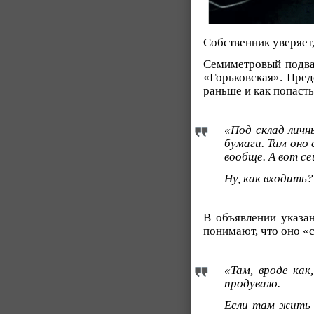
Собственник уверяет,
Семиметровый подва
«Горьковская». Пред
раньше и как попасть
«Под склад личн
бумаги. Там оно 
вообще. А вот се
Ну, как входить
В объявлении указан
понимают, что оно «с
«Там, вроде как
продувало.
Если там жить к