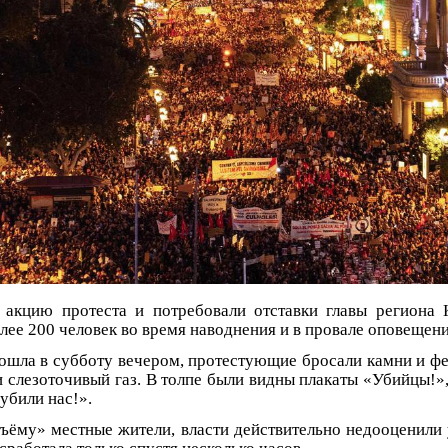
акцию протеста и потребовали отставки главы региона 
лее 200 человек во время наводнения и в провале оповещени
рошла в субботу вечером, протестующие бросали камни и фе
 слезоточивый газ. В толпе были видны плакаты «Убийцы!»,
убили нас!».
ъёму» местные жители, власти действительно недооценили 