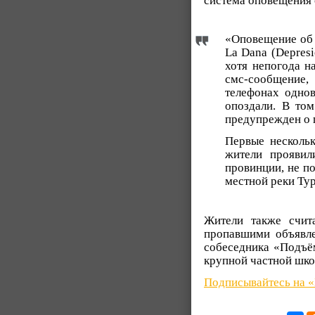
система оповещения с
«Оповещение об 
La Dana (Depresi
хотя непогода н
смс-сообщение, 
телефонах однов
опоздали. В том
предупрежден о 
Первые несколь
жители проявил
провинции, не по
местной реки Тур
Жители также счит
пропавшими объявле
собеседника «Подъём
крупной частной шко
Подписывайтесь на 