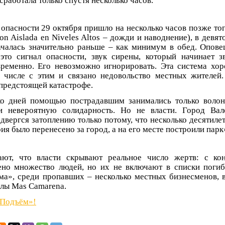
работала только спустя несколько часов.
опасности 29 октября пришло на несколько часов позже тог
on Aislada en Niveles Altos – дожди и наводнение), в девят
ачалась значительно раньше – как минимум в обед. Опове
это сигнал опасности, звук сирены, который начинает з
ременно. Его невозможно игнорировать. Эта система хор
 числе с этим и связано недовольство местных жителей
предстоящей катастрофе.
ко дней помощью пострадавшим занимались только волон
и невероятную солидарность. Но не власти. Город Вале
двергся затоплению только потому, что несколько десятиле
ия было перенесено за город, а на его месте построили парк
ают, что власти скрывают реальное число жертв: с ко
но множество людей, но их не включают в списки погиб
а», среди пропавших – несколько местных бизнесменов, 
лы Mas Camarena.
«Подъём»!