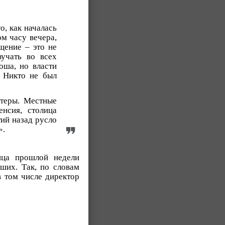
о, как началась
ом часу вечера,
щение – это не
вучать во всех
оша, но власти
. Никто не был
теры. Местные
нсия, столица
тий назад русло
».
нца прошлой недели
ших. Так, по словам
в том числе директор