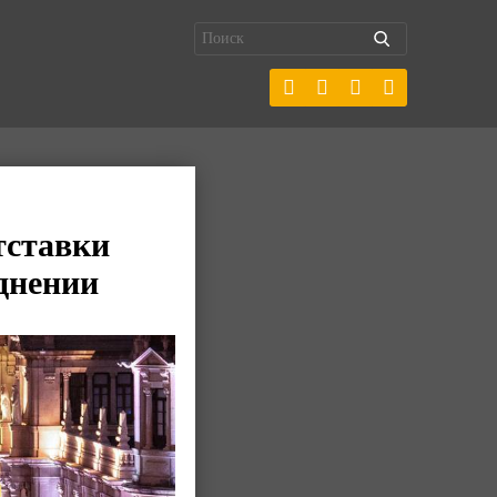
тставки
однении