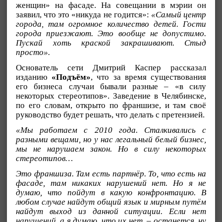
женщин» на фасаде. На совещании в мэрии он
заявил, что это «никуда не годится»:
«Самый центр
города, там огромное количество детей. Гости
города приезжают. Это вообще не допустимо.
Пускай хоть краской закрашивают. Стыд
просто».
Основатель сети Дмитрий Каспер рассказал
изданию
«Подъём»
, что за время существования
его бизнеса случаи бывали разные – «в силу
некоторых стереотипов». Заведение в Челябинске,
по его словам, открыто по франшизе, и там своё
руководство будет решать, что делать с претензией.
«Мы работаем с 2010 года. Сталкивались с
разными вещами, но у нас легальный белый бизнес,
мы не нарушаем закон. Но в силу некоторых
стереотипов…
Это франшиза. Там есть партнёр. То, что есть на
фасаде, там никаких нарушений нет. Но я не
думаю, что пойдут в какую конфронтацию. В
любом случае найдут общий язык и мирным путём
найдут выход из данной ситуации. Если нет
нарушений, а я думаю, что их нет, – останется, ну