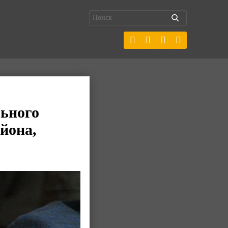
льного
йона,