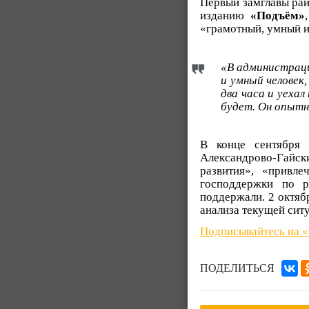
Первый замглавы рай
изданию
«Подъём»
«грамотный, умный и
«В администраци
и умный человек
два часа и уеха
будет. Он опытн
В конце сентября 
Александрово-Гайс
развития», «привл
господдержки по 
поддержали. 2 октяб
анализа текущей сит
Подписывайтесь на 
ПОДЕЛИТЬСЯ