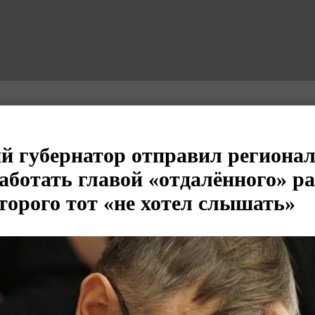
й губернатор отправил региона
аботать главой «отдалённого» ра
торого тот «не хотел слышать»