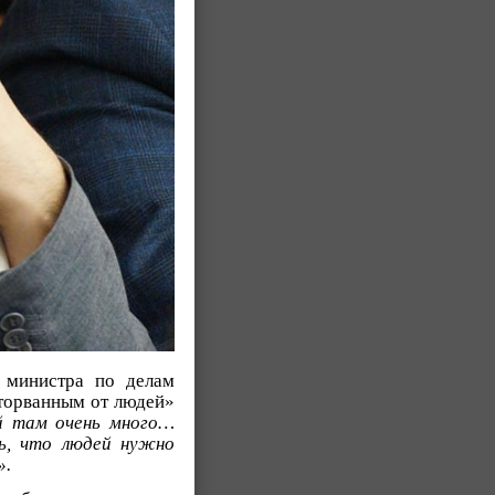
 министра по делам
оторванным от людей»
й там очень много…
ь, что людей нужно
».