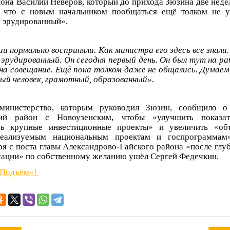
она Василий Неверов, который до прихода Зюзина две недели
, что с новым начальником пообщаться ещё толком не у
 эрудированный».
и нормально восприняли. Как министра его здесь все знали
, эрудированный. Он сегодня первый день. Он был тут на р
л на совещание. Ещё пока толком даже не общались. Думаем
ый человек, грамотный, образованный».
министерство, которым руководил Зюзин, сообщило о
кий район с Новоузенским, чтобы «улучшить показат
ечь крупные инвестиционные проекты» и увеличить «об
реализуемым национальным проектам и госпрограммам
ря с поста главы Александрово-Гайского района «после гл
уации» по собственному желанию ушёл Сергей Федечкин.
«Подъём»!