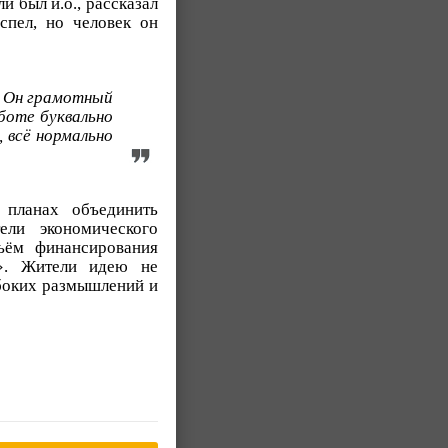
 был и.о., рассказал
спел, но человек он
. Он грамотный
аботе буквально
, всё нормально
 планах объединить
ели экономического
ъём финансирования
». Жители идею не
убоких размышлений и