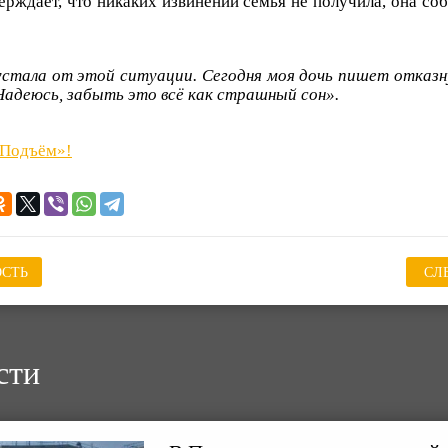
верждает, что никаких извинений семья не получила, она со
стала от этой ситуации. Сегодня моя дочь пишет отказн
Надеюсь, забыть это всё как страшный сон».
«Подъём»!
СТЬ
СЛ
сти