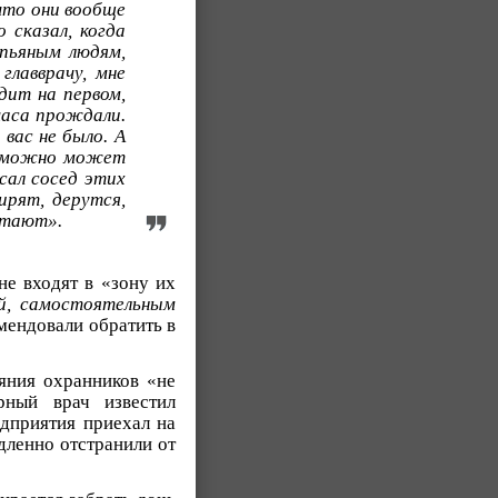
что они вообще
 сказал, когда
 пьяным людям,
главврачу, мне
дит на первом,
часа прождали.
 вас не было. А
но можно может
сал сосед этих
рят, дерутся,
отают».
не входят в «зону их
ей, самостоятельным
омендовали обратить в
яния охранников «не
рный врач известил
едприятия приехал на
дленно отстранили от