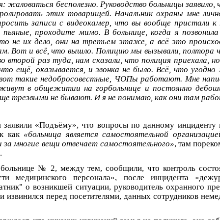
: жаловаться бесполезно. Руководство больницы заявило, 
ролировать этих товарищей. Начальник охраны мне лично
росить записи с видеокамер, что вы вообще пристали к
 пьяные, проходите мимо. В больнице, когда я позвонила 
то не их дело, они на третьем этаже, а всё это происхо
м. Вот и всё, что вышло. Полицию мы вызывали, полтора 
о второй раз туда, нам сказали, что полиция приехала, но
что ещё, оказывается, и звонка не было. Всё, что угод
 вот такие недобросовестные, ЧОПы работают. Мне напи
 живут в общежитии на горбольнице и постоянно дебоши
бще трезвыми не бывают. И я не понимаю, как они там раб
 заявили «Подъёму», что вопросы по данному инциденту 
ак как
«больница является самостоятельной организаци
и за многие вещи отвечает самостоятельного»
, там порек
.
 больнице № 2, между тем, сообщили, что контроль состо
сти медицинского персонала», после инцидента «дежу
тник" о возникшей ситуации, руководитель охранного пр
и извинился перед посетителями, данных сотрудников неме