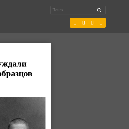
суждали
образцов