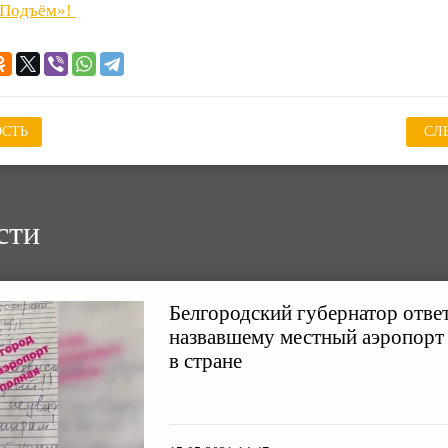
«Подъём»!
СТЬ
СЛ
сти
Белгородский губернатор отве
назвавшему местный аэропорт
в стране