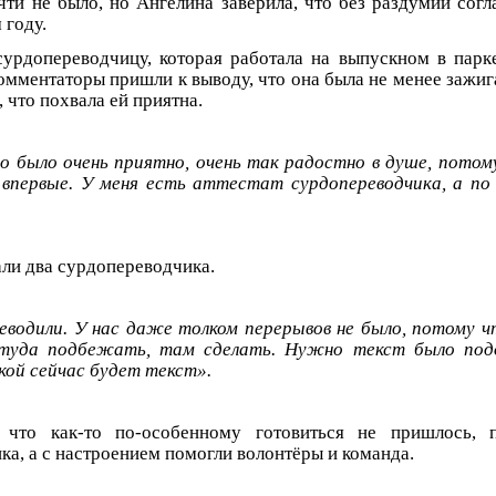
чти не было, но Ангелина заверила, что без раздумий согла
 году.
урдопереводчицу, которая работала на выпускном в парке
омментаторы пришли к выводу, что она была не менее зажига
 что похвала ей приятна.
то было очень приятно, очень так радостно в душе, потом
впервые. У меня есть аттестат сурдопереводчика, а по
ли два сурдопереводчика.
еводили. У нас даже толком перерывов не было, потому 
туда подбежать, там сделать. Нужно текст было под
кой сейчас будет текст».
, что как-то по-особенному готовиться не пришлось, п
ка, а с настроением помогли волонтёры и команда.