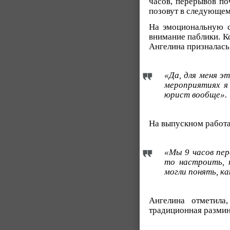
часов, перерывов по
позовут в следующем
На эмоциональную с
внимание паблики. К
Ангелина призналась,
«Да, для меня э
мероприятиях я 
юрист вообще».
На выпускном работа
«Мы 9 часов пер
то настроить, 
могли понять, ка
Ангелина отметила
традиционная размин