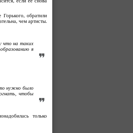
сится, если её снова
 Горького, обратили
тельна, чем артисты.
у что на таких
 образованию я
что нужно было
огнать, чтобы
онадобилась только