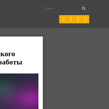
ского
 работы