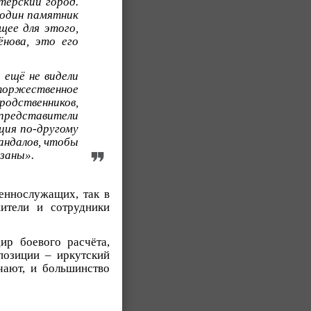
тёрский город.
 один памятник
щее для этого,
нова, это его
 ещё не видели
 торжественное
родственников,
 представители
ция по-другому
андалов, чтобы
азаны».
оеннослужащих, так в
ители и сотрудники
ир боевого расчёта,
позиции – иркутский
чают, и большинство