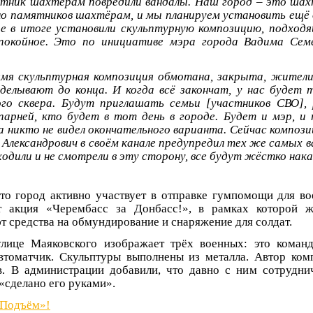
тник шахтёрам повредили вандалы. Наш город – это шах
о памятников шахтёрам, и мы планируем установить ещё
де в итоге установили скульптурную композицию, подходя
покойное. Это по инициативе мэра города Вадима Семё
мя скульптурная композиция обмотана, закрыта, жители
оделывают до конца. И когда всё закончат, у нас будет
го сквера. Будут приглашать семьи [участников СВО], 
парней, кто будет в тот день в городе. Будет и мэр, и
а никто не видел окончательного варианта. Сейчас компози
 Александрович в своём канале предупредил тех же самых в
ходили и не смотрели в эту сторону, все будут жёстко нак
то город активно участвует в отправке гумпомощи для в
т акция «Черембасс за Донбасс!», в рамках которой ж
 средства на обмундирование и снаряжение для солдат.
лице Маяковского изображает трёх военных: это команд
томатчик. Скульптуры выполнены из металла. Автор ком
в. В администрации добавили, что давно с ним сотрудни
«сделано его руками».
«Подъём»!