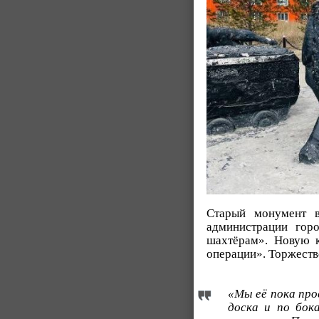
Старый монумент в
администрации гор
шахтёрам». Новую 
операции». Торжеств
«Мы её пока про
доска и по бок