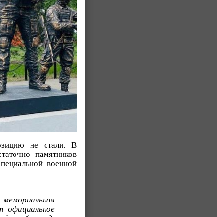
озицию не стали. В
статочно памятников
пециальной военной
я мемориальная
т официальное