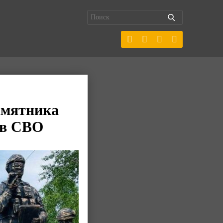
амятника
ов СВО