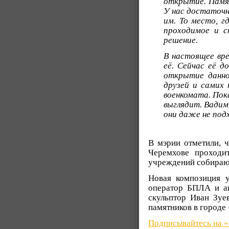
открытие. Памя
У нас достаточн
им. То место, г
проходимое и с
решение.
В настоящее вре
её. Сейчас её д
открытие данно
друзей и самих 
военкомата. Пок
выглядит. Вадим
они даже не под
В мэрии отметили, ч
Черемхове проходи
учреждений собирают
Новая композиция у
оператор БПЛА и ав
скульптор Иван Зуе
памятников в городе 
Подписывайтесь на 