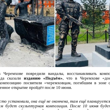
 Черемхове повредили вандалы, восстанавливать комп
ода сказали
изданию «Подъём»
, что в Черемхове «до
композицию посвятили «черемховцам, погибшим в зоне с
енное открытие пройдёт после 10 июня.
сто установили, она ещё не окончена, там ещё планируетс
ам будет скульптурная композиция. После 10 июня буде