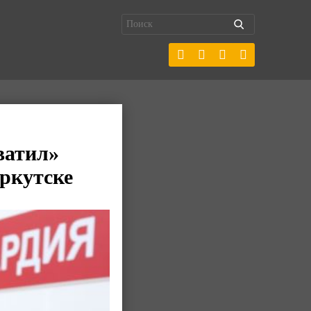
ватил»
Иркутске