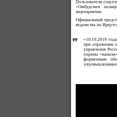
Пользователи соцсет
«Омбудсмен полиц
мероприятии.
Официальный предст
ведомства по Иркутс
«10.10.2019 год
при отражении н
управления Росг
охраны «напали»
форменным обм
злоумышленнико