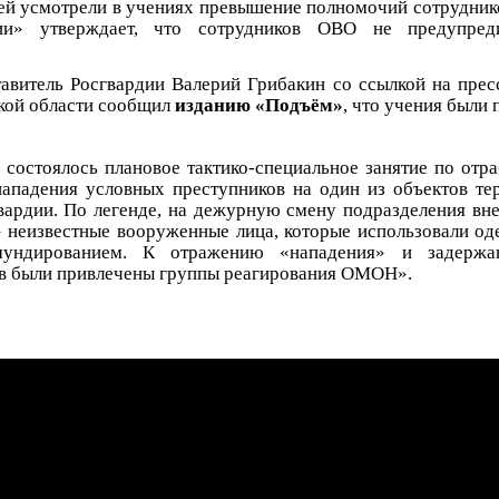
ей усмотрели в учениях превышение полномочий сотрудник
ии» утверждает, что сотрудников ОВО не предупред
авитель Росгвардии Валерий Грибакин со ссылкой на прес
кой области сообщил
изданию «Подъём»
, что учения были
а состоялось плановое тактико-специальное занятие по отр
ападения условных преступников на один из объектов те
вардии. По легенде, на дежурную смену подразделения вн
 неизвестные вооруженные лица, которые использовали о
ундированием. К отражению «нападения» и задержа
в были привлечены группы реагирования ОМОН».