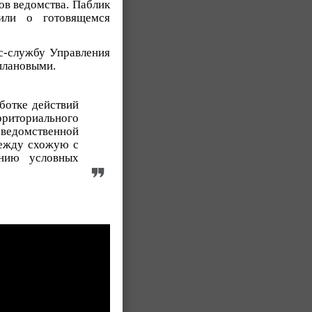
ов ведомства. Паблик
или о готовящемся
с-службу Управления
 плановыми.
аботке действий
рриториального
еведомственной
дежду схожую с
нию условных