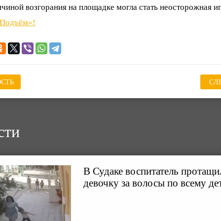
ичиной возгорания на площадке могла стать неосторожная иг
«Подъём»!
СТЬ
СЛ
сти
В Судаке воспитатель протащ
девочку за волосы по всему де