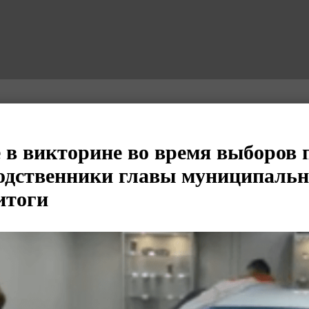
е в викторине во время выборов 
одственники главы муниципально
итоги