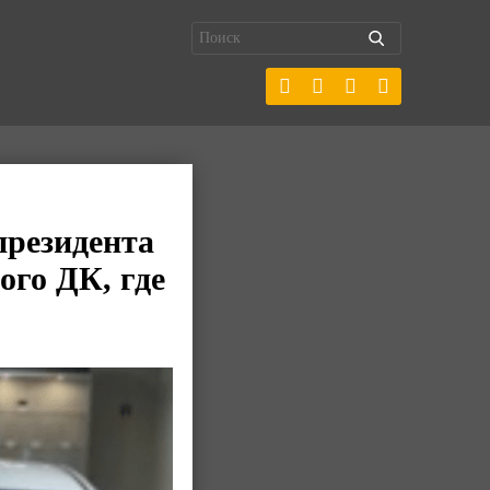
президента
го ДК, где